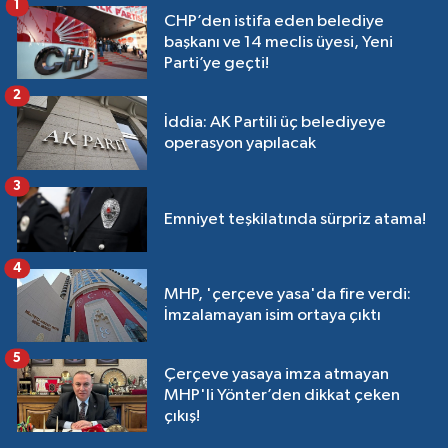
1
CHP’den istifa eden belediye
başkanı ve 14 meclis üyesi, Yeni
Parti’ye geçti!
2
İddia: AK Partili üç belediyeye
operasyon yapılacak
3
Emniyet teşkilatında sürpriz atama!
4
MHP, 'çerçeve yasa'da fire verdi:
İmzalamayan isim ortaya çıktı
5
Çerçeve yasaya imza atmayan
MHP'li Yönter’den dikkat çeken
çıkış!