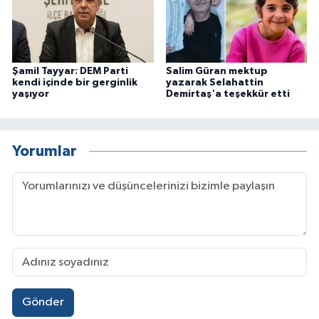
Şamil Tayyar: DEM Parti
Salim Güran mektup
kendi içinde bir gerginlik
yazarak Selahattin
yaşıyor
Demirtaş'a teşekkür etti
Yorumlar
Gönder