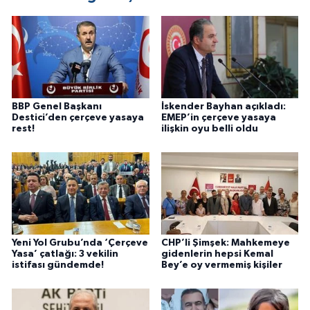
BBP Genel Başkanı
İskender Bayhan açıkladı:
Destici’den çerçeve yasaya
EMEP’in çerçeve yasaya
rest!
ilişkin oyu belli oldu
Yeni Yol Grubu’nda ‘Çerçeve
CHP’li Şimşek: Mahkemeye
Yasa’ çatlağı: 3 vekilin
gidenlerin hepsi Kemal
istifası gündemde!
Bey’e oy vermemiş kişiler