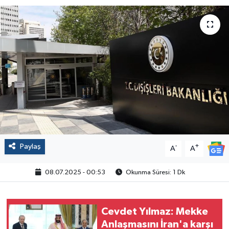
Politika
Sağlık
Spor
Yaşam
Çalışma Hayatı
Paylaş
-
+
Kadın
A
A
08.07.2025 - 00:53
Okunma Süresi: 1 Dk
Yurt
2024 Seçim Sonuçları
Cevdet Yılmaz: Mekke
Anlaşmasını İran'a karşı