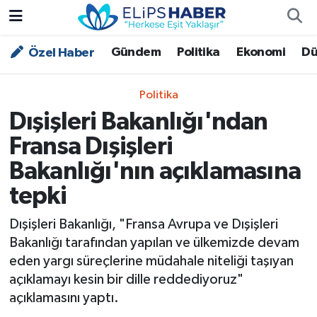
Gündem
Politika
Ekonomi
Dü
Özel Haber
Özel Haber
Nöbetçi Eczaneler
Akademi
Hava Durumu
Politika
Dışişleri Bakanlığı'ndan
Asayiş
Trafik Durumu
Fransa Dışişleri
Bilim - Teknoloji
Süper Lig Puan Durumu ve Fikstür
Bakanlığı'nın açıklamasına
tepki
Çevre - İklim
Tüm Manşetler
Dışişleri Bakanlığı, "Fransa Avrupa ve Dışişleri
Dünya
Son Dakika Haberleri
Bakanlığı tarafından yapılan ve ülkemizde devam
eden yargı süreçlerine müdahale niteliği taşıyan
Kültür - Sanat
açıklamayı kesin bir dille reddediyoruz"
açıklamasını yaptı.
Magazin