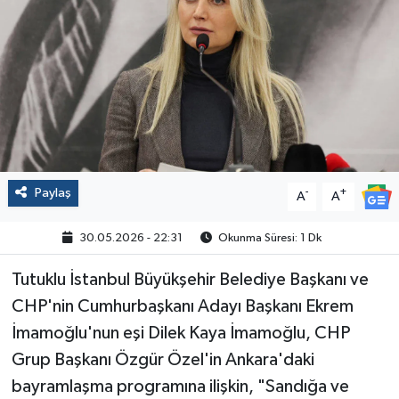
Politika
Sağlık
Spor
Yaşam
Paylaş
-
+
A
A
Çalışma Hayatı
30.05.2026 - 22:31
Okunma Süresi: 1 Dk
Kadın
Tutuklu İstanbul Büyükşehir Belediye Başkanı ve
Yurt
CHP'nin Cumhurbaşkanı Adayı Başkanı Ekrem
İmamoğlu'nun eşi Dilek Kaya İmamoğlu, CHP
2024 Seçim Sonuçları
Grup Başkanı Özgür Özel'in Ankara'daki
bayramlaşma programına ilişkin, "Sandığa ve