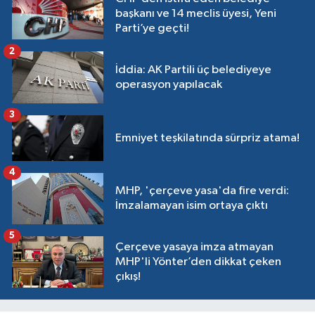
başkanı ve 14 meclis üyesi, Yeni
Parti’ye geçti!
2
İddia: AK Partili üç belediyeye
operasyon yapılacak
3
Emniyet teşkilatında sürpriz atama!
4
MHP, 'çerçeve yasa'da fire verdi:
İmzalamayan isim ortaya çıktı
5
Çerçeve yasaya imza atmayan
MHP'li Yönter’den dikkat çeken
çıkış!