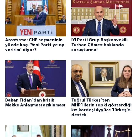
Araştırma: CHP seçmeninin
İYİ Parti Grup Başkanvekili
yüzde kaçı ‘Yeni Parti'ye oy
Turhan Çömez hakkında
veririm’ diyor?
soruşturma!
Bakan Fidan'dan kritik
Tuğrul Türkeş'ten
Mekke Anlaşması açıklaması
MHP’lilerin tepki gösterdiği
kız kardeşi Ayyüce Türkeş’e
destek