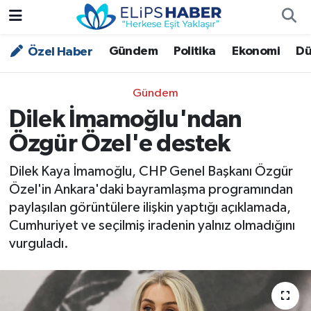
Gündem
Politika
Ekonomi
Dü
Özel Haber
Özel Haber
Nöbetçi Eczaneler
Akademi
Hava Durumu
Gündem
Dilek İmamoğlu'ndan
Asayiş
Trafik Durumu
Özgür Özel'e destek
Bilim - Teknoloji
Süper Lig Puan Durumu ve Fikstür
Dilek Kaya İmamoğlu, CHP Genel Başkanı Özgür
Özel'in Ankara'daki bayramlaşma programından
Çevre - İklim
Tüm Manşetler
paylaşılan görüntülere ilişkin yaptığı açıklamada,
Cumhuriyet ve seçilmiş iradenin yalnız olmadığını
Dünya
Son Dakika Haberleri
vurguladı.
Kültür - Sanat
Magazin