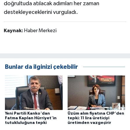
doğrultuda atılacak adımları her zaman
destekleyeceklerini vurguladı.
Kaynak:
Haber Merkezi
Bunlar da ilginizi çekebilir
Yeni Partili Kanko'dan
Üzüm alım fiyatına CHP'den
Fatma Kaplan Hürriyet'in
tepki: 11 lira üreticiyi
tutukluluğuna tepki
üretimden vazgeçirir