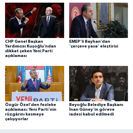
CHP Genel Başkan
EMEP’li Bayhan’dan
Yardımcısı Kuşoğlu’ndan
‘çerçeve yasa’ eleştirisi
dikkat çeken Yeni Parti
açıklaması
Özgür Özel’den fezleke
Beyoğlu Belediye Başkanı
açıklaması: Yeni Parti'nin
İnan Güney'in göreve
rüzgârını kesmeye
iadesi kabul edilmedi
çalışıyorlar