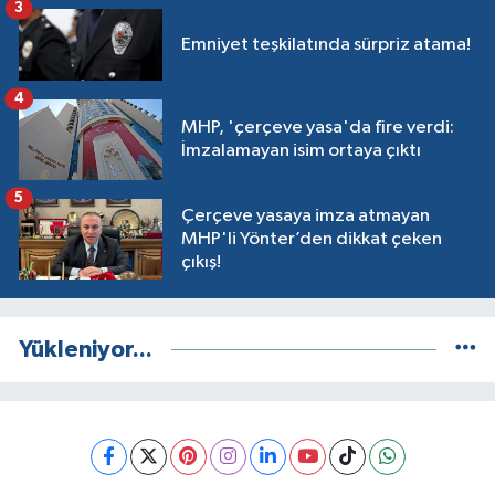
3
Emniyet teşkilatında sürpriz atama!
4
MHP, 'çerçeve yasa'da fire verdi:
İmzalamayan isim ortaya çıktı
5
Çerçeve yasaya imza atmayan
MHP'li Yönter’den dikkat çeken
çıkış!
Yükleniyor...