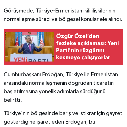
Görüşmede, Türkiye-Ermenistan ikili ilişkilerinin
normalleşme süreci ve bölgesel konular ele alındı.
Özgür Özel’den
fezleke açıklaması: Yeni
Parti'nin rüzgârını
kesmeye çalışıyorlar
Cumhurbaşkanı Erdoğan, Türkiye ile Ermenistan
arasındaki normalleşmenin doğrudan ticaretin
başlatılmasına yönelik adımlarla sürdüğünü
belirtti.
Türkiye'nin bölgesinde barış ve istikrar için gayret
gösterdiğine işaret eden Erdoğan, bu