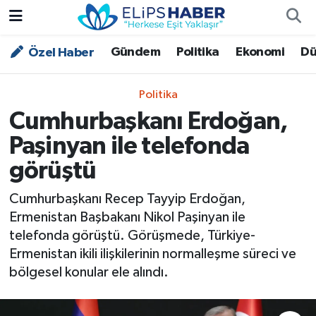
Gündem
Politika
Ekonomi
Dü
Özel Haber
Özel Haber
Nöbetçi Eczaneler
Akademi
Hava Durumu
Politika
Cumhurbaşkanı Erdoğan,
Asayiş
Trafik Durumu
Paşinyan ile telefonda
Bilim - Teknoloji
Süper Lig Puan Durumu ve Fikstür
görüştü
Çevre - İklim
Tüm Manşetler
Cumhurbaşkanı Recep Tayyip Erdoğan,
Ermenistan Başbakanı Nikol Paşinyan ile
Dünya
Son Dakika Haberleri
telefonda görüştü. Görüşmede, Türkiye-
Ermenistan ikili ilişkilerinin normalleşme süreci ve
Kültür - Sanat
bölgesel konular ele alındı.
Magazin