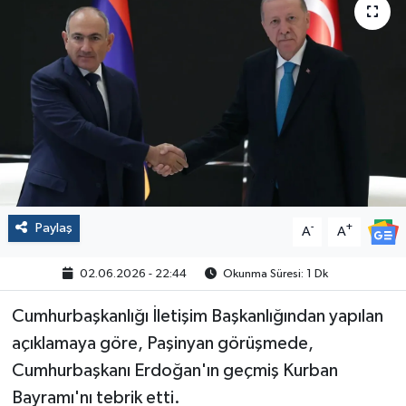
Politika
Sağlık
Spor
Yaşam
Çalışma Hayatı
Paylaş
-
+
A
A
Kadın
02.06.2026 - 22:44
Okunma Süresi: 1 Dk
Yurt
Cumhurbaşkanlığı İletişim Başkanlığından yapılan
açıklamaya göre, Paşinyan görüşmede,
2024 Seçim Sonuçları
Cumhurbaşkanı Erdoğan'ın geçmiş Kurban
Bayramı'nı tebrik etti.