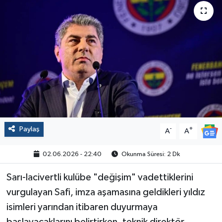
Politika
Sağlık
Spor
Yaşam
Çalışma Hayatı
Paylaş
-
+
A
A
Kadın
02.06.2026 - 22:40
Okunma Süresi: 2 Dk
Yurt
Sarı-lacivertli kulübe "değişim" vadettiklerini
vurgulayan Safi, imza aşamasına geldikleri yıldız
2024 Seçim Sonuçları
isimleri yarından itibaren duyurmaya
başlayacaklarını belirtirken, teknik direktör