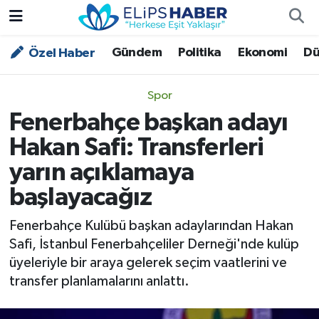
Gündem
Politika
Ekonomi
Dü
Özel Haber
Özel Haber
Nöbetçi Eczaneler
Akademi
Hava Durumu
Spor
Fenerbahçe başkan adayı
Asayiş
Trafik Durumu
Hakan Safi: Transferleri
Bilim - Teknoloji
Süper Lig Puan Durumu ve Fikstür
yarın açıklamaya
başlayacağız
Çevre - İklim
Tüm Manşetler
Fenerbahçe Kulübü başkan adaylarından Hakan
Dünya
Son Dakika Haberleri
Safi, İstanbul Fenerbahçeliler Derneği'nde kulüp
üyeleriyle bir araya gelerek seçim vaatlerini ve
Kültür - Sanat
transfer planlamalarını anlattı.
Magazin