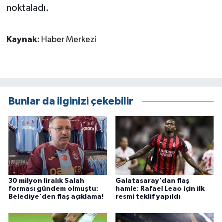
noktaladı.
Kaynak:
Haber Merkezi
Bunlar da ilginizi çekebilir
30 milyon liralık Salah
Galatasaray'dan flaş
forması gündem olmuştu:
hamle: Rafael Leao için ilk
Belediye'den flaş açıklama!
resmi teklif yapıldı