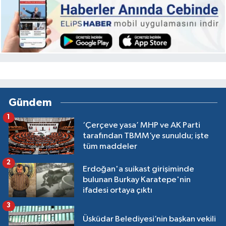
Gündem
1
‘Çerçeve yasa’ MHP ve AK Parti
tarafından TBMM’ye sunuldu; işte
tüm maddeler
2
Erdoğan'a suikast girişiminde
bulunan Burkay Karatepe'nin
ifadesi ortaya çıktı
3
Üsküdar Belediyesi’nin başkan vekili