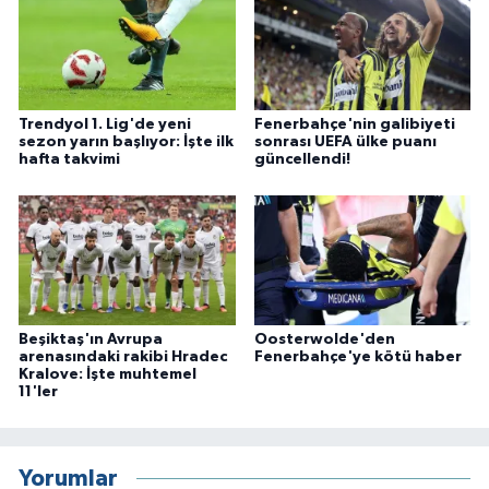
Trendyol 1. Lig'de yeni
Fenerbahçe'nin galibiyeti
sezon yarın başlıyor: İşte ilk
sonrası UEFA ülke puanı
hafta takvimi
güncellendi!
Beşiktaş'ın Avrupa
Oosterwolde'den
arenasındaki rakibi Hradec
Fenerbahçe'ye kötü haber
Kralove: İşte muhtemel
11'ler
Yorumlar