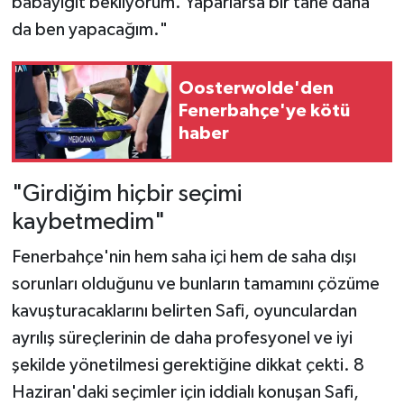
babayiğit bekliyorum. Yaparlarsa bir tane daha
da ben yapacağım."
Oosterwolde'den
Fenerbahçe'ye kötü
haber
"Girdiğim hiçbir seçimi
kaybetmedim"
Fenerbahçe'nin hem saha içi hem de saha dışı
sorunları olduğunu ve bunların tamamını çözüme
kavuşturacaklarını belirten Safi, oyunculardan
ayrılış süreçlerinin de daha profesyonel ve iyi
şekilde yönetilmesi gerektiğine dikkat çekti. 8
Haziran'daki seçimler için iddialı konuşan Safi,