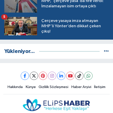
MHP, 'çerçeve yasa'da fire verdi:
İmzalamayan isim ortaya çıktı
5
Çerçeve yasaya imza atmayan
MHP'li Yönter’den dikkat çeken
çıkış!
Yükleniyor...
Hakkında
Künye
Gizlilik Sözleşmesi
Haber Arşivi
İletişim