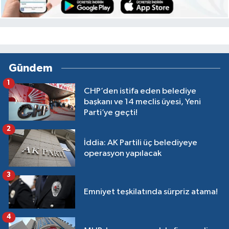
Gündem
1
CHP’den istifa eden belediye
başkanı ve 14 meclis üyesi, Yeni
Parti’ye geçti!
2
İddia: AK Partili üç belediyeye
operasyon yapılacak
3
Emniyet teşkilatında sürpriz atama!
4