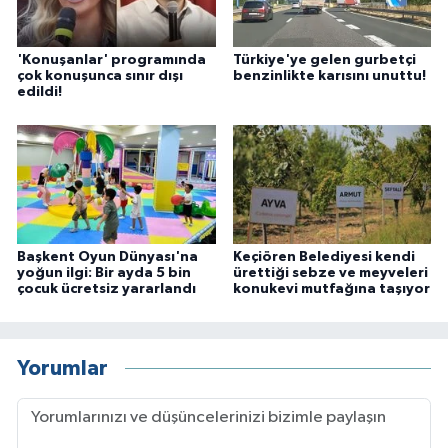
'Konuşanlar' programında
Türkiye'ye gelen gurbetçi
çok konuşunca sınır dışı
benzinlikte karısını unuttu!
edildi!
Başkent Oyun Dünyası'na
Keçiören Belediyesi kendi
yoğun ilgi: Bir ayda 5 bin
ürettiği sebze ve meyveleri
çocuk ücretsiz yararlandı
konukevi mutfağına taşıyor
Yorumlar