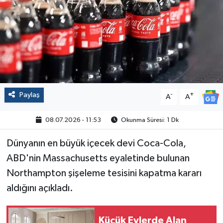
Politika
Sağlık
Spor
Yaşam
Paylaş
-
+
A
A
Çalışma Hayatı
08.07.2026 - 11:53
Okunma Süresi: 1 Dk
Dünyanın en büyük içecek devi Coca-Cola,
Kadın
ABD'nin Massachusetts eyaletinde bulunan
Yurt
Northampton şişeleme tesisini kapatma kararı
aldığını açıkladı.
2024 Seçim Sonuçları
Küçük Evlerde Alan