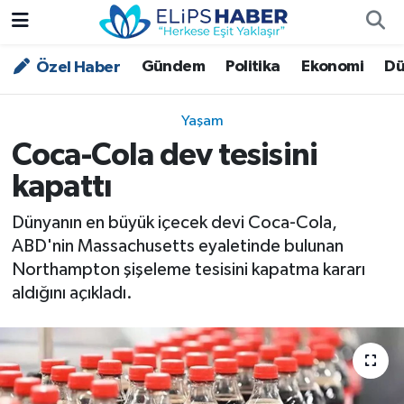
Gündem
Politika
Ekonomi
Dü
Özel Haber
Özel Haber
Nöbetçi Eczaneler
Akademi
Hava Durumu
Yaşam
Coca-Cola dev tesisini
Asayiş
Trafik Durumu
kapattı
Bilim - Teknoloji
Süper Lig Puan Durumu ve Fikstür
Dünyanın en büyük içecek devi Coca-Cola,
ABD'nin Massachusetts eyaletinde bulunan
Çevre - İklim
Tüm Manşetler
Northampton şişeleme tesisini kapatma kararı
aldığını açıkladı.
Dünya
Son Dakika Haberleri
Kültür - Sanat
Magazin