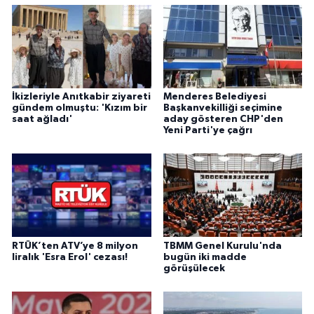
İkizleriyle Anıtkabir ziyareti
Menderes Belediyesi
gündem olmuştu: 'Kızım bir
Başkanvekilliği seçimine
saat ağladı'
aday gösteren CHP'den
Yeni Parti'ye çağrı
RTÜK’ten ATV’ye 8 milyon
TBMM Genel Kurulu'nda
liralık 'Esra Erol' cezası!
bugün iki madde
görüşülecek