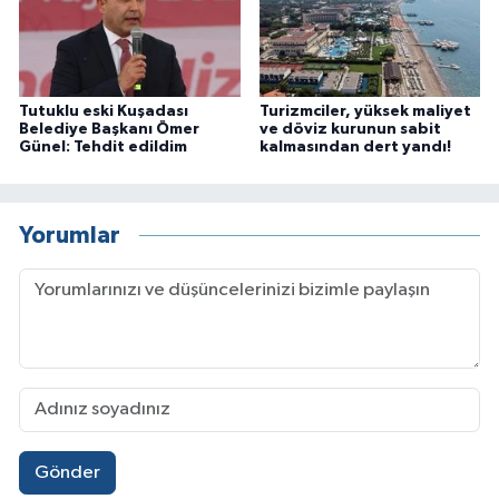
Tutuklu eski Kuşadası
Turizmciler, yüksek maliyet
Belediye Başkanı Ömer
ve döviz kurunun sabit
Günel: Tehdit edildim
kalmasından dert yandı!
Yorumlar
Gönder