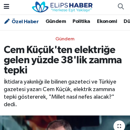
Gündem
Politika
Ekonomi
Dü
Özel Haber
Özel Haber
Nöbetçi Eczaneler
Akademi
Hava Durumu
Gündem
Cem Küçük'ten elektriğe
Asayiş
Trafik Durumu
gelen yüzde 38'lik zamma
Bilim - Teknoloji
Süper Lig Puan Durumu ve Fikstür
tepki
Çevre - İklim
Tüm Manşetler
İktidara yakınlığı ile bilinen gazeteci ve Türkiye
gazetesi yazarı Cem Küçük, elektrik zammına
Dünya
Son Dakika Haberleri
tepki göstererek, "Millet nasıl nefes alacak?"
dedi.
Kültür - Sanat
Magazin