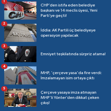
1
CHP’den istifa eden belediye
başkanı ve 14 meclis üyesi, Yeni
Parti’ye geçti!
2
İddia: AK Partili üç belediyeye
operasyon yapılacak
3
Emniyet teşkilatında sürpriz atama!
4
MHP, 'çerçeve yasa'da fire verdi:
İmzalamayan isim ortaya çıktı
5
Çerçeve yasaya imza atmayan
MHP'li Yönter’den dikkat çeken
çıkış!