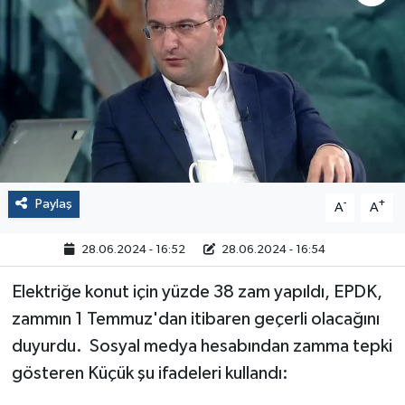
Politika
Sağlık
Spor
Yaşam
Paylaş
-
+
A
A
Çalışma Hayatı
28.06.2024 - 16:52
28.06.2024 - 16:54
Kadın
Elektriğe konut için yüzde 38 zam yapıldı, EPDK,
Yurt
zammın 1 Temmuz'dan itibaren geçerli olacağını
duyurdu. Sosyal medya hesabından zamma tepki
2024 Seçim Sonuçları
gösteren Küçük şu ifadeleri kullandı: