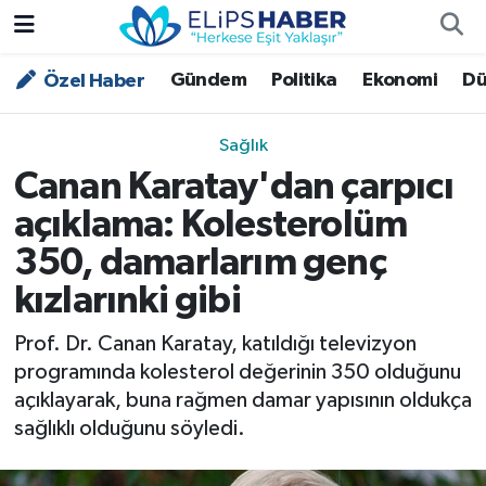
Gündem
Politika
Ekonomi
Dü
Özel Haber
Özel Haber
Nöbetçi Eczaneler
Akademi
Hava Durumu
Sağlık
Canan Karatay'dan çarpıcı
Asayiş
Trafik Durumu
açıklama: Kolesterolüm
Bilim - Teknoloji
Süper Lig Puan Durumu ve Fikstür
350, damarlarım genç
kızlarınki gibi
Çevre - İklim
Tüm Manşetler
Prof. Dr. Canan Karatay, katıldığı televizyon
Dünya
Son Dakika Haberleri
programında kolesterol değerinin 350 olduğunu
açıklayarak, buna rağmen damar yapısının oldukça
Kültür - Sanat
sağlıklı olduğunu söyledi.
Magazin