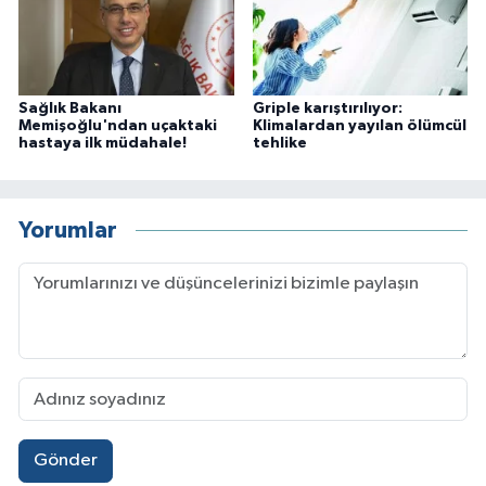
Sağlık Bakanı
Griple karıştırılıyor:
Memişoğlu'ndan uçaktaki
Klimalardan yayılan ölümcül
hastaya ilk müdahale!
tehlike
Yorumlar
Gönder