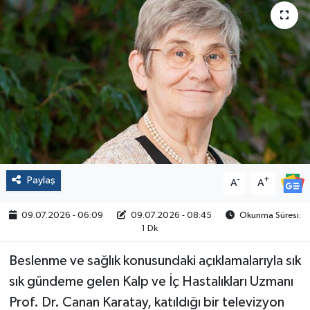
Politika
Sağlık
Spor
Yaşam
Çalışma Hayatı
Paylaş
-
+
A
A
Kadın
09.07.2026 - 06:09
09.07.2026 - 08:45
Okunma Süresi:
1 Dk
Yurt
Beslenme ve sağlık konusundaki açıklamalarıyla sık
2024 Seçim Sonuçları
sık gündeme gelen Kalp ve İç Hastalıkları Uzmanı
Prof. Dr. Canan Karatay, katıldığı bir televizyon