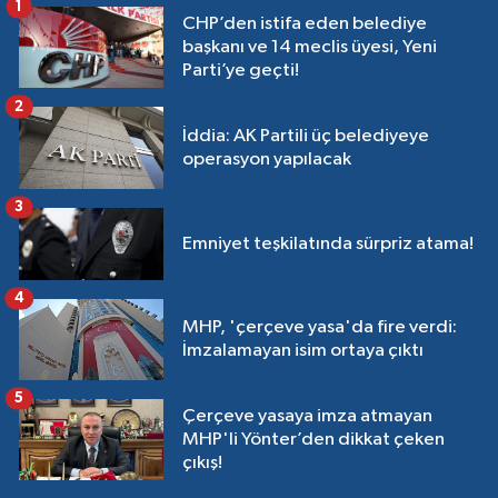
1
CHP’den istifa eden belediye
başkanı ve 14 meclis üyesi, Yeni
Parti’ye geçti!
2
İddia: AK Partili üç belediyeye
operasyon yapılacak
3
Emniyet teşkilatında sürpriz atama!
4
MHP, 'çerçeve yasa'da fire verdi:
İmzalamayan isim ortaya çıktı
5
Çerçeve yasaya imza atmayan
MHP'li Yönter’den dikkat çeken
çıkış!