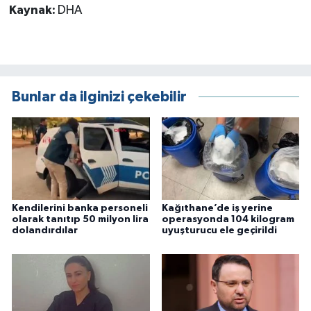
Kaynak:
DHA
Bunlar da ilginizi çekebilir
Kendilerini banka personeli
Kağıthane’de iş yerine
olarak tanıtıp 50 milyon lira
operasyonda 104 kilogram
dolandırdılar
uyuşturucu ele geçirildi