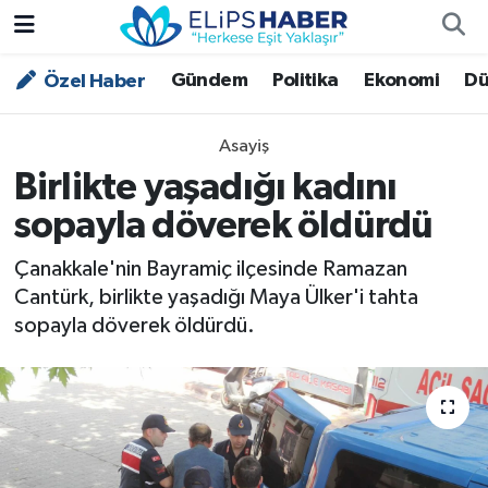
Gündem
Politika
Ekonomi
Dü
Özel Haber
Özel Haber
Nöbetçi Eczaneler
Akademi
Hava Durumu
Asayiş
Birlikte yaşadığı kadını
Asayiş
Trafik Durumu
sopayla döverek öldürdü
Bilim - Teknoloji
Süper Lig Puan Durumu ve Fikstür
Çanakkale'nin Bayramiç ilçesinde Ramazan
Cantürk, birlikte yaşadığı Maya Ülker'i tahta
Çevre - İklim
Tüm Manşetler
sopayla döverek öldürdü.
Dünya
Son Dakika Haberleri
Kültür - Sanat
Magazin