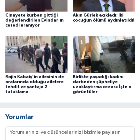
Cinayete kurban gittiği
Akın Gürlek açıkladı: İki
değerlendirilen Evindar'ın
çocuğun ölümü aydınlatıldı!
cesedi aranıyor
Rojin Kabaiş’in ailesinin de
Birlikte yaşadığı kadını
aralarında olduğu ailelere
darbeden şüpheliye
tehdit ve şantaja 2
uzaklaştırma cezası: İşte o
tutuklama
görüntüler
Yorumlar