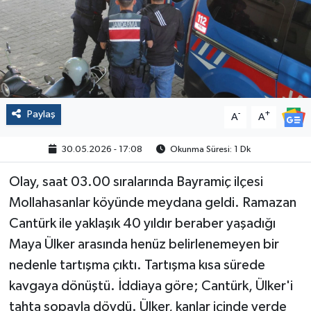
Politika
Sağlık
Spor
Paylaş
-
+
A
A
Yaşam
30.05.2026 - 17:08
Okunma Süresi: 1 Dk
Çalışma Hayatı
Olay, saat 03.00 sıralarında Bayramiç ilçesi
Mollahasanlar köyünde meydana geldi. Ramazan
Kadın
Cantürk ile yaklaşık 40 yıldır beraber yaşadığı
Yurt
Maya Ülker arasında henüz belirlenemeyen bir
nedenle tartışma çıktı. Tartışma kısa sürede
2024 Seçim Sonuçları
kavgaya dönüştü. İddiaya göre; Cantürk, Ülker'i
tahta sopayla dövdü. Ülker, kanlar içinde yerde