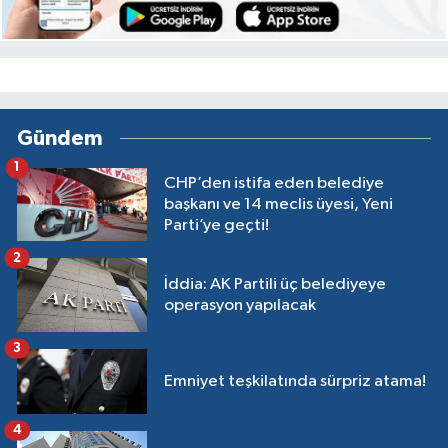
Gündem
1
CHP’den istifa eden belediye
başkanı ve 14 meclis üyesi, Yeni
Parti’ye geçti!
2
İddia: AK Partili üç belediyeye
operasyon yapılacak
3
Emniyet teşkilatında sürpriz atama!
4