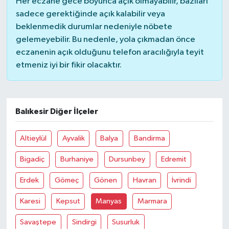
Her eczane gece boyunca açık olmayabilir, bazıları
sadece gerektiğinde açık kalabilir veya
beklenmedik durumlar nedeniyle nöbete
gelemeyebilir. Bu nedenle, yola çıkmadan önce
eczanenin açık olduğunu telefon aracılığıyla teyit
etmeniz iyi bir fikir olacaktır.
Balıkesir Diğer İlçeler
Altieylül
Ayvalik
Balya
Bandirma
Bigadiç
Burhaniye
Dursunbey
Edremit
Erdek
Gömeç
Gönen
Havran
İvrindi
Karesi
Kepsut
Manyas
Marmara
Savaştepe
Sindirgi
Susurluk