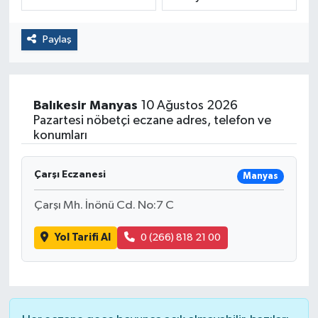
Politika
Paylaş
Sağlık
Spor
Balıkesir
Manyas
10 Ağustos 2026
Pazartesi nöbetçi eczane adres, telefon ve
Yaşam
konumları
Çalışma Hayatı
Çarşı Eczanesi
Manyas
Çarşı Mh. İnönü Cd. No:7 C
Kadın
Yol Tarifi Al
0 (266) 818 21 00
Yurt
2024 Seçim Sonuçları