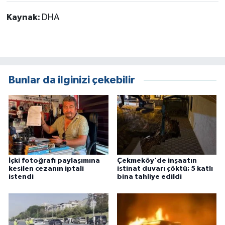
Kaynak:
DHA
Bunlar da ilginizi çekebilir
İçki fotoğrafı paylaşımına
Çekmeköy'de inşaatın
kesilen cezanın iptali
istinat duvarı çöktü; 5 katlı
istendi
bina tahliye edildi