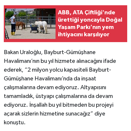
ABB, ATA Çiftliği'nde
ürettiği yoncayla Doğal
Yaşam Parkı'nın yem
ihtiyacını karşılıyor
Bakan Uraloğlu, Bayburt-Gümüşhane
Havalimanı’nın bu yıl hizmete alınacağını ifade
ederek, “2 milyon yolcu kapasiteli Bayburt-
Gümüşhane Havalimanı’nda da inşaat
çalışmalarına devam ediyoruz. Altyapısını
tamamladık, üstyapı çalışmalarına da devam
ediyoruz. İnşallah bu yıl bitmeden bu projeyi
açarak sizlerin hizmetine sunacağız” diye
konuştu.