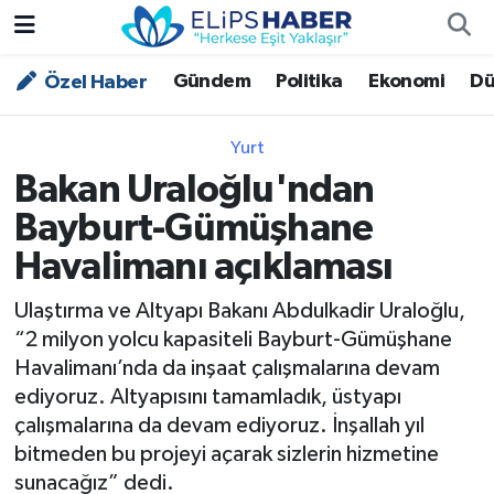
Gündem
Politika
Ekonomi
Dü
Özel Haber
Özel Haber
Nöbetçi Eczaneler
Akademi
Hava Durumu
Yurt
Bakan Uraloğlu'ndan
Asayiş
Trafik Durumu
Bayburt-Gümüşhane
Bilim - Teknoloji
Süper Lig Puan Durumu ve Fikstür
Havalimanı açıklaması
Çevre - İklim
Tüm Manşetler
Ulaştırma ve Altyapı Bakanı Abdulkadir Uraloğlu,
“2 milyon yolcu kapasiteli Bayburt-Gümüşhane
Dünya
Son Dakika Haberleri
Havalimanı’nda da inşaat çalışmalarına devam
ediyoruz. Altyapısını tamamladık, üstyapı
Kültür - Sanat
çalışmalarına da devam ediyoruz. İnşallah yıl
bitmeden bu projeyi açarak sizlerin hizmetine
Magazin
sunacağız” dedi.