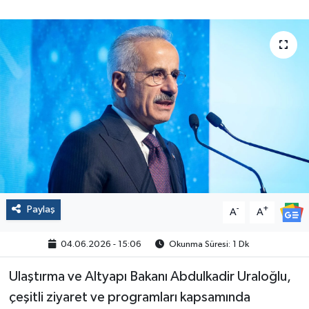
Politika
Sağlık
Spor
Yaşam
Çalışma Hayatı
Kadın
Paylaş
-
+
A
A
Yurt
04.06.2026 - 15:06
Okunma Süresi: 1 Dk
2024 Seçim Sonuçları
Ulaştırma ve Altyapı Bakanı Abdulkadir Uraloğlu,
çeşitli ziyaret ve programları kapsamında