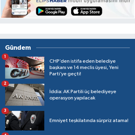
Gündem
1
CHP’den istifa eden belediye
başkanı ve 14 meclis üyesi, Yeni
Parti’ye geçti!
2
İddia: AK Partili üç belediyeye
operasyon yapılacak
3
Emniyet teşkilatında sürpriz atama!