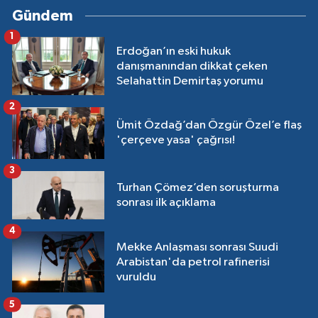
Gündem
1
Erdoğan’ın eski hukuk
danışmanından dikkat çeken
Selahattin Demirtaş yorumu
2
Ümit Özdağ’dan Özgür Özel’e flaş
'çerçeve yasa' çağrısı!
3
Turhan Çömez’den soruşturma
sonrası ilk açıklama
4
Mekke Anlaşması sonrası Suudi
Arabistan'da petrol rafinerisi
vuruldu
5