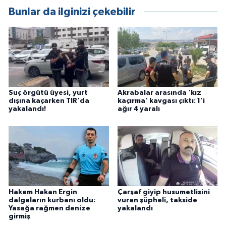
Bunlar da ilginizi çekebilir
Suç örgütü üyesi, yurt
Akrabalar arasında 'kız
dışına kaçarken TIR'da
kaçırma' kavgası çıktı: 1'i
yakalandı!
ağır 4 yaralı
Hakem Hakan Ergin
Çarşaf giyip husumetlisini
dalgaların kurbanı oldu:
vuran şüpheli, takside
Yasağa rağmen denize
yakalandı
girmiş