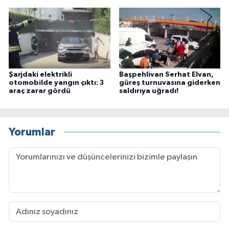
Şarjdaki elektrikli
Başpehlivan Serhat Elvan,
otomobilde yangın çıktı: 3
güreş turnuvasına giderken
araç zarar gördü
saldırıya uğradı!
Yorumlar