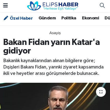
Gündem
Politika
Ekonomi
Dü
Özel Haber
Özel Haber
Nöbetçi Eczaneler
Akademi
Hava Durumu
Asayiş
Bakan Fidan yarın Katar'a
Asayiş
Trafik Durumu
gidiyor
Bilim - Teknoloji
Süper Lig Puan Durumu ve Fikstür
Bakanlık kaynaklarından alınan bilgilere göre;
Dışişleri Bakanı Fidan, yarınki ziyaret kapsamında
Çevre - İklim
Tüm Manşetler
ikili ve heyetler arası görüşmelerde bulunacak.
Dünya
Son Dakika Haberleri
Kültür - Sanat
Magazin