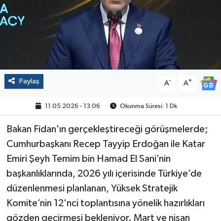
Politika
Sağlık
Spor
Paylaş
-
+
A
A
Yaşam
11.05.2026 - 13:06
Okunma Süresi: 1 Dk
Çalışma Hayatı
Bakan Fidan'ın gerçekleştireceği görüşmelerde;
Cumhurbaşkanı Recep Tayyip Erdoğan ile Katar
Kadın
Emiri Şeyh Temim bin Hamad El Sani’nin
Yurt
başkanlıklarında, 2026 yılı içerisinde Türkiye’de
düzenlenmesi planlanan, Yüksek Stratejik
2024 Seçim Sonuçları
Komite’nin 12'nci toplantısına yönelik hazırlıkları
gözden geçirmesi bekleniyor. Mart ve nisan