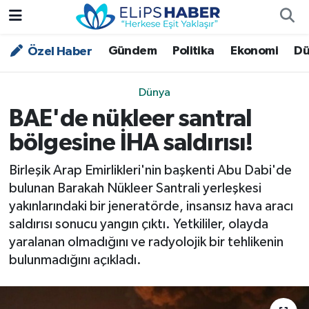
Gündem
Politika
Ekonomi
Dü
Özel Haber
Özel Haber
Nöbetçi Eczaneler
Akademi
Hava Durumu
Dünya
BAE'de nükleer santral
Asayiş
Trafik Durumu
bölgesine İHA saldırısı!
Bilim - Teknoloji
Süper Lig Puan Durumu ve Fikstür
Birleşik Arap Emirlikleri'nin başkenti Abu Dabi'de
bulunan Barakah Nükleer Santrali yerleşkesi
Çevre - İklim
Tüm Manşetler
yakınlarındaki bir jeneratörde, insansız hava aracı
saldırısı sonucu yangın çıktı. Yetkililer, olayda
Dünya
Son Dakika Haberleri
yaralanan olmadığını ve radyolojik bir tehlikenin
bulunmadığını açıkladı.
Kültür - Sanat
Magazin