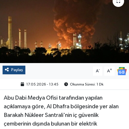
Politika
Sağlık
Spor
Yaşam
Çalışma Hayatı
Paylaş
-
+
A
A
Kadın
17.05.2026 - 13:45
Okunma Süresi: 1 Dk
Abu Dabi Medya Ofisi tarafından yapılan
Yurt
açıklamaya göre, Al Dhafra bölgesinde yer alan
2024 Seçim Sonuçları
Barakah Nükleer Santrali'nin iç güvenlik
çemberinin dışında bulunan bir elektrik