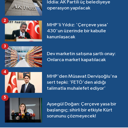
İddia: AK Partili üç belediyeye
operasyon yapılacak
2
MHP'li Yıldız: 'Çerçeve yasa'
430'un üzerinde bir kabulle
kanunlaşacak
3
Dev marketin satışına şartlı onay:
Onlarca market kapatılacak
4
MHP'den Müsavat Dervişoğlu'na
sert tepki: 'FETÖ'den aldığı
talimatla muhalefet ediyor'
5
Ayşegül Doğan: Çerçeve yasa bir
başlangıç; sihirli bir etkiyle Kürt
sorununu çözmeyecek!