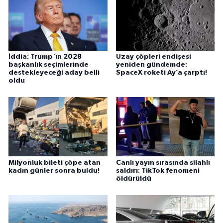
İddia: Trump'ın 2028
Uzay çöpleri endişesi
başkanlık seçimlerinde
yeniden gündemde:
destekleyeceği aday belli
SpaceX roketi Ay’a çarptı!
oldu
Milyonluk bileti çöpe atan
Canlı yayın sırasında silahlı
kadın günler sonra buldu!
saldırı: TikTok fenomeni
öldürüldü