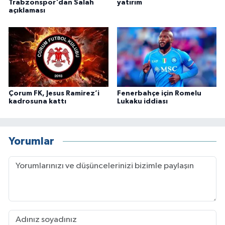
Trabzonspor'dan Salah
yatırım
açıklaması
Çorum FK, Jesus Ramirez’i
Fenerbahçe için Romelu
kadrosuna kattı
Lukaku iddiası
Yorumlar