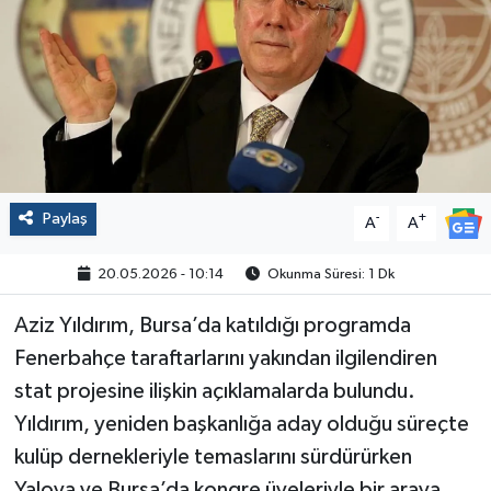
Politika
Sağlık
Spor
Yaşam
Paylaş
-
+
A
A
Çalışma Hayatı
20.05.2026 - 10:14
Okunma Süresi: 1 Dk
Kadın
Aziz Yıldırım, Bursa’da katıldığı programda
Fenerbahçe taraftarlarını yakından ilgilendiren
Yurt
stat projesine ilişkin açıklamalarda bulundu.
Yıldırım, yeniden başkanlığa aday olduğu süreçte
2024 Seçim Sonuçları
kulüp dernekleriyle temaslarını sürdürürken
Yalova ve Bursa’da kongre üyeleriyle bir araya