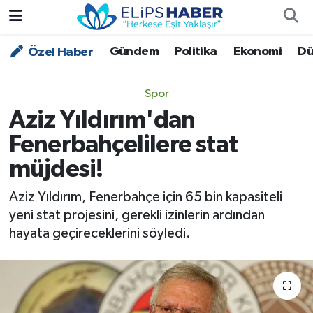
Gündem
Politika
Ekonomi
Dü
Özel Haber
Özel Haber
Nöbetçi Eczaneler
Akademi
Hava Durumu
Spor
Aziz Yıldırım'dan
Asayiş
Trafik Durumu
Fenerbahçelilere stat
Bilim - Teknoloji
Süper Lig Puan Durumu ve Fikstür
müjdesi!
Çevre - İklim
Tüm Manşetler
Aziz Yıldırım, Fenerbahçe için 65 bin kapasiteli
yeni stat projesini, gerekli izinlerin ardından
Dünya
Son Dakika Haberleri
hayata geçireceklerini söyledi.
Kültür - Sanat
Magazin