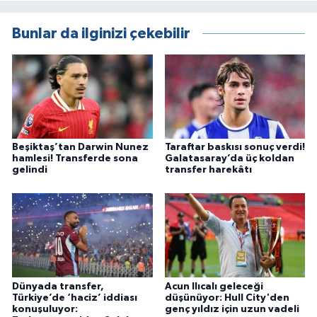
Bunlar da ilginizi çekebilir
Beşiktaş’tan Darwin Nunez
Taraftar baskısı sonuç verdi!
hamlesi! Transferde sona
Galatasaray’da üç koldan
gelindi
transfer harekâtı
Dünyada transfer,
Acun Ilıcalı geleceği
Türkiye’de ‘haciz’ iddiası
düşünüyor: Hull City'den
konuşuluyor:
genç yıldız için uzun vadeli