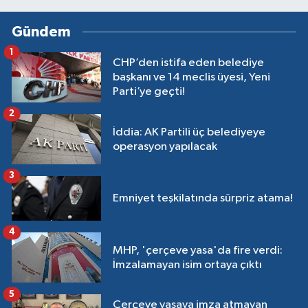
Gündem
1
CHP’den istifa eden belediye
başkanı ve 14 meclis üyesi, Yeni
Parti’ye geçti!
2
İddia: AK Partili üç belediyeye
operasyon yapılacak
3
Emniyet teşkilatında sürpriz atama!
4
MHP, 'çerçeve yasa'da fire verdi:
İmzalamayan isim ortaya çıktı
5
Çerçeve yasaya imza atmayan