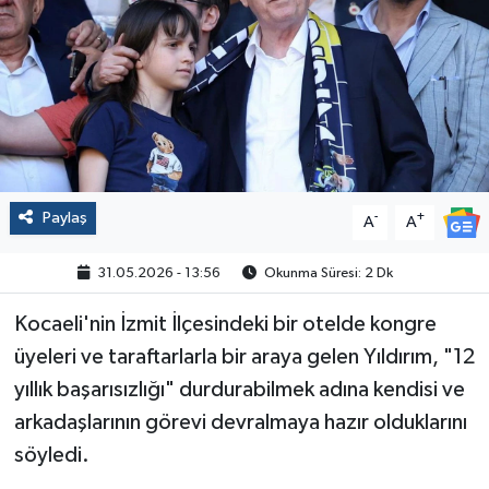
Politika
Sağlık
Spor
Yaşam
Paylaş
-
+
A
A
Çalışma Hayatı
31.05.2026 - 13:56
Okunma Süresi: 2 Dk
Kadın
Kocaeli'nin İzmit İlçesindeki bir otelde kongre
üyeleri ve taraftarlarla bir araya gelen Yıldırım, "12
Yurt
yıllık başarısızlığı" durdurabilmek adına kendisi ve
arkadaşlarının görevi devralmaya hazır olduklarını
2024 Seçim Sonuçları
söyledi.