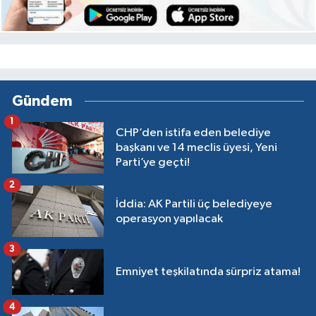
Gündem
1
CHP’den istifa eden belediye
başkanı ve 14 meclis üyesi, Yeni
Parti’ye geçti!
2
İddia: AK Partili üç belediyeye
operasyon yapılacak
3
Emniyet teşkilatında sürpriz atama!
4