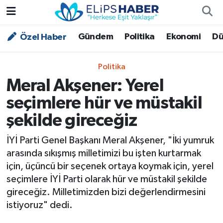
Gündem
Politika
Ekonomi
Dü
Özel Haber
Özel Haber
Nöbetçi Eczaneler
Akademi
Hava Durumu
Politika
Meral Akşener: Yerel
Asayiş
Trafik Durumu
seçimlere hür ve müstakil
Bilim - Teknoloji
Süper Lig Puan Durumu ve Fikstür
şekilde gireceğiz
Çevre - İklim
Tüm Manşetler
İYİ Parti Genel Başkanı Meral Akşener, "İki yumruk
arasında sıkışmış milletimizi bu işten kurtarmak
Dünya
Son Dakika Haberleri
için, üçüncü bir seçenek ortaya koymak için, yerel
seçimlere İYİ Parti olarak hür ve müstakil şekilde
Kültür - Sanat
gireceğiz. Milletimizden bizi değerlendirmesini
istiyoruz" dedi.
Magazin