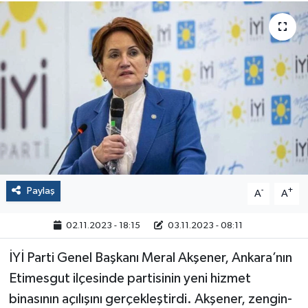
Politika
Sağlık
Spor
Yaşam
Çalışma Hayatı
Paylaş
-
+
A
A
Kadın
02.11.2023 - 18:15
03.11.2023 - 08:11
Yurt
İYİ Parti Genel Başkanı Meral Akşener, Ankara’nın
2024 Seçim Sonuçları
Etimesgut ilçesinde partisinin yeni hizmet
binasının açılışını gerçekleştirdi. Akşener, zengin-