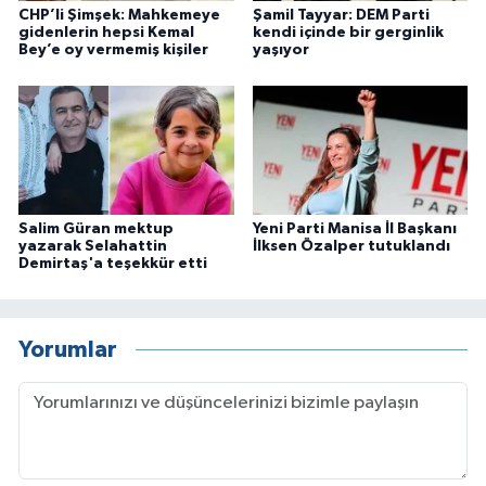
CHP’li Şimşek: Mahkemeye
Şamil Tayyar: DEM Parti
gidenlerin hepsi Kemal
kendi içinde bir gerginlik
Bey’e oy vermemiş kişiler
yaşıyor
Salim Güran mektup
Yeni Parti Manisa İl Başkanı
yazarak Selahattin
İlksen Özalper tutuklandı
Demirtaş'a teşekkür etti
Yorumlar