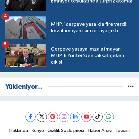
Emniyet teşkilatında sürpriz atama!
4
MHP, 'çerçeve yasa'da fire verdi:
İmzalamayan isim ortaya çıktı
5
Çerçeve yasaya imza atmayan
MHP'li Yönter’den dikkat çeken
çıkış!
Yükleniyor...
Hakkında
Künye
Gizlilik Sözleşmesi
Haber Arşivi
İletişim