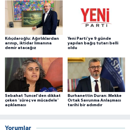
Kılıçdaroğlu: Ağırlıklardan
Yeni Parti'ye 9 günde
arınıp, iktidar limanına
yapılan bağış tutarı belli
demir atacağız
oldu
Sebahat Tuncel’den dikkat
Burhanettin Duran: Mekke
çeken 'süreç ve mücadele'
Ortak Savunma Anlaşması
açıklaması
tarihi bir adımdır
Yorumlar