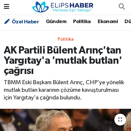
Gündem
Politika
Ekonomi
Dü
Özel Haber
Özel Haber
Nöbetçi Eczaneler
Akademi
Hava Durumu
Politika
AK Partili Bülent Arınç'tan
Asayiş
Trafik Durumu
Yargıtay'a 'mutlak butlan'
Bilim - Teknoloji
Süper Lig Puan Durumu ve Fikstür
çağrısı
Çevre - İklim
Tüm Manşetler
TBMM Eski Başkanı Bülent Arınç, CHP'ye yönelik
mutlak butlan kararının çözüme kavuşturulması
Dünya
Son Dakika Haberleri
için Yargıtay'a çağrıda bulundu.
Kültür - Sanat
Magazin