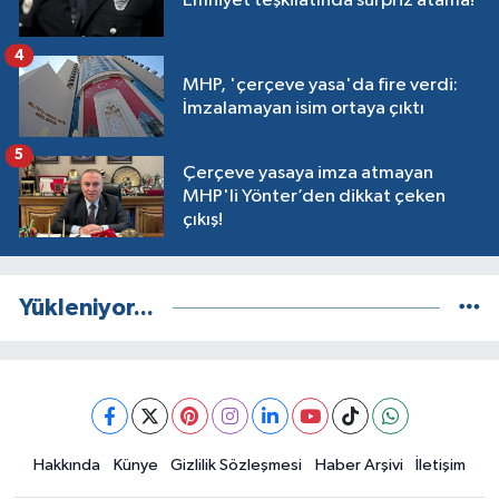
Emniyet teşkilatında sürpriz atama!
4
MHP, 'çerçeve yasa'da fire verdi:
İmzalamayan isim ortaya çıktı
5
Çerçeve yasaya imza atmayan
MHP'li Yönter’den dikkat çeken
çıkış!
Yükleniyor...
Hakkında
Künye
Gizlilik Sözleşmesi
Haber Arşivi
İletişim