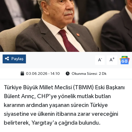
Politika
Sağlık
Spor
Yaşam
Paylaş
-
+
A
A
Çalışma Hayatı
03.06.2026 - 14:10
Okunma Süresi: 2 Dk
Kadın
Türkiye Büyük Millet Meclisi (TBMM) Eski Başkanı
Bülent Arınç, CHP'ye yönelik mutlak butlan
Yurt
kararının ardından yaşanan sürecin Türkiye
siyasetine ve ülkenin itibarına zarar vereceğini
2024 Seçim Sonuçları
belirterek, Yargıtay'a çağrıda bulundu.