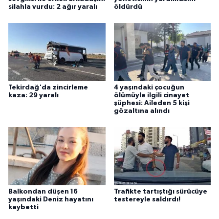
silahla vurdu: 2 ağır yaralı
öldürdü
Tekirdağ'da zincirleme
4 yaşındaki çocuğun
kaza: 29 yaralı
ölümüyle ilgili cinayet
şüphesi: Aileden 5 kişi
gözaltına alındı
Balkondan düşen 16
Trafikte tartıştığı sürücüye
yaşındaki Deniz hayatını
testereyle saldırdı!
kaybetti