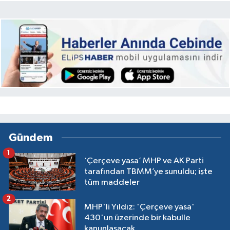
Gündem
1
‘Çerçeve yasa’ MHP ve AK Parti
tarafından TBMM’ye sunuldu; işte
tüm maddeler
2
MHP'li Yıldız: 'Çerçeve yasa'
430'un üzerinde bir kabulle
kanunlaşacak