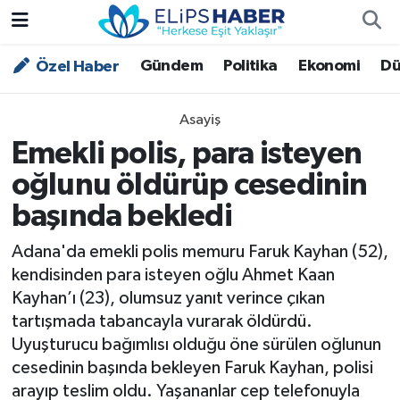
Gündem
Politika
Ekonomi
Dü
Özel Haber
Özel Haber
Nöbetçi Eczaneler
Akademi
Hava Durumu
Asayiş
Emekli polis, para isteyen
Asayiş
Trafik Durumu
oğlunu öldürüp cesedinin
Bilim - Teknoloji
Süper Lig Puan Durumu ve Fikstür
başında bekledi
Çevre - İklim
Tüm Manşetler
Adana'da emekli polis memuru Faruk Kayhan (52),
kendisinden para isteyen oğlu Ahmet Kaan
Dünya
Son Dakika Haberleri
Kayhan’ı (23), olumsuz yanıt verince çıkan
tartışmada tabancayla vurarak öldürdü.
Kültür - Sanat
Uyuşturucu bağımlısı olduğu öne sürülen oğlunun
cesedinin başında bekleyen Faruk Kayhan, polisi
Magazin
arayıp teslim oldu. Yaşananlar cep telefonuyla