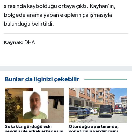
sırasında kaybolduğu ortaya çıktı. Kayhan’ın,
bölgede arama yapan ekiplerin çalışmasıyla
bulunduğu belirtildi.
Kaynak:
DHA
Bunlar da ilginizi çekebilir
Sokakta gördüğü eski
Oturduğu apartmanda,
sevgilisi ile erkek arkadaşını
yöneticinin yardımcısını