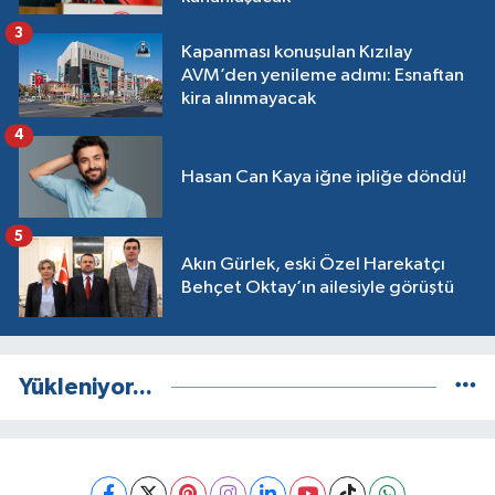
3
Kapanması konuşulan Kızılay
AVM’den yenileme adımı: Esnaftan
kira alınmayacak
4
Hasan Can Kaya iğne ipliğe döndü!
5
Akın Gürlek, eski Özel Harekatçı
Behçet Oktay’ın ailesiyle görüştü
Yükleniyor...