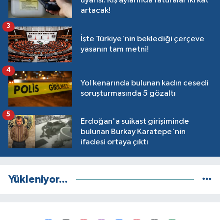
uyarısı: Kış aylarında faturalar iki kat
artacak!
3
İşte Türkiye'nin beklediği çerçeve
yasanın tam metni!
4
Yol kenarında bulunan kadın cesedi
soruşturmasında 5 gözaltı
5
Erdoğan'a suikast girişiminde
bulunan Burkay Karatepe'nin
ifadesi ortaya çıktı
Yükleniyor...