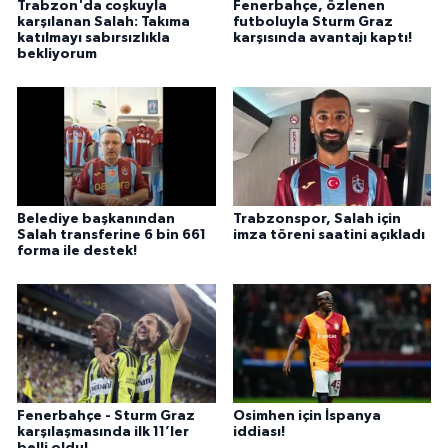
Trabzon'da coşkuyla
Fenerbahçe, özlenen
karşılanan Salah: Takıma
futboluyla Sturm Graz
katılmayı sabırsızlıkla
karşısında avantajı kaptı!
bekliyorum
Belediye başkanından
Trabzonspor, Salah için
Salah transferine 6 bin 661
imza töreni saatini açıkladı
forma ile destek!
Fenerbahçe - Sturm Graz
Osimhen için İspanya
karşılaşmasında ilk 11’ler
iddiası!
belli oldu!