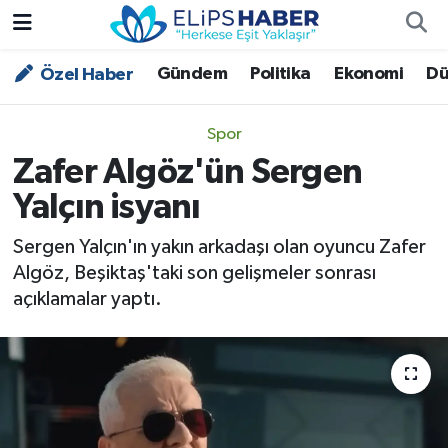
Gündem
Politika
Ekonomi
Dü
Özel Haber
Özel Haber
Nöbetçi Eczaneler
Akademi
Hava Durumu
Spor
Zafer Algöz'ün Sergen
Asayiş
Trafik Durumu
Yalçın isyanı
Bilim - Teknoloji
Süper Lig Puan Durumu ve Fikstür
Sergen Yalçın'ın yakın arkadaşı olan oyuncu Zafer
Algöz, Beşiktaş'taki son gelişmeler sonrası
Çevre - İklim
Tüm Manşetler
açıklamalar yaptı.
Dünya
Son Dakika Haberleri
Kültür - Sanat
Magazin