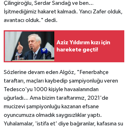
Çilingiroğlu, Serdar Sarıdağ ve ben…
İşitmediğimiz hakaret kalmadı. Yancı Zafer olduk,
avantacı olduk." dedi.
Aziz Yıldırım kızı için
harekete geçti!
Sözlerine devam eden Algöz, "Fenerbahçe
taraftarı, maçları kaybedip şampiyonluğu veren
Tedesco'yu 1000 kişiyle havaalanından
uğurladı… Ama bizim taraftarımız, 2021'de
mucizevi şampiyonluğu kazanan efsane
oyuncumuza olmadık saygısızlıklar yaptı.
Yuhalamalar, 'istifa et' diye bağıranlar, kafasına su