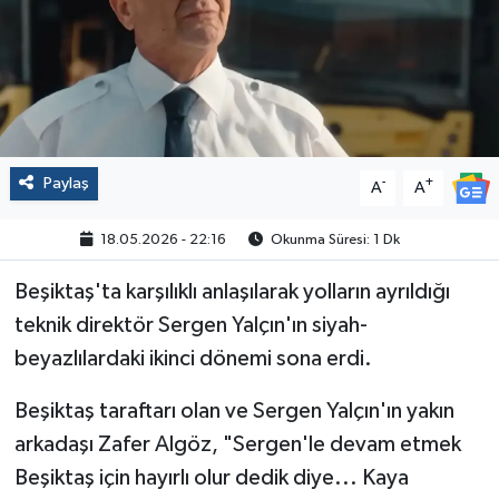
Politika
Sağlık
Spor
Paylaş
-
+
A
A
Yaşam
18.05.2026 - 22:16
Okunma Süresi: 1 Dk
Çalışma Hayatı
Beşiktaş'ta karşılıklı anlaşılarak yolların ayrıldığı
teknik direktör Sergen Yalçın'ın siyah-
Kadın
beyazlılardaki ikinci dönemi sona erdi.
Yurt
Beşiktaş taraftarı olan ve Sergen Yalçın'ın yakın
2024 Seçim Sonuçları
arkadaşı Zafer Algöz, "Sergen'le devam etmek
Beşiktaş için hayırlı olur dedik diye... Kaya