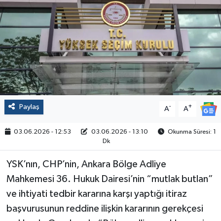
Politika
Sağlık
Spor
Yaşam
Paylaş
-
+
A
A
Çalışma Hayatı
03.06.2026 - 12:53
03.06.2026 - 13:10
Okunma Süresi: 1
Dk
Kadın
YSK’nın, CHP’nin, Ankara Bölge Adliye
Yurt
Mahkemesi 36. Hukuk Dairesi’nin “mutlak butlan”
ve ihtiyati tedbir kararına karşı yaptığı itiraz
2024 Seçim Sonuçları
başvurusunun reddine ilişkin kararının gerekçesi