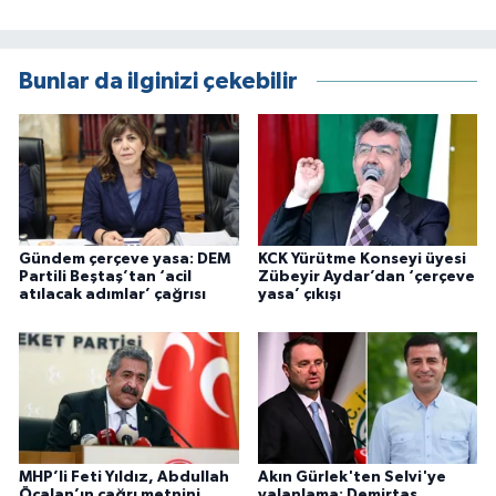
Bunlar da ilginizi çekebilir
Gündem çerçeve yasa: DEM
KCK Yürütme Konseyi üyesi
Partili Beştaş’tan ‘acil
Zübeyir Aydar’dan ‘çerçeve
atılacak adımlar’ çağrısı
yasa’ çıkışı
MHP’li Feti Yıldız, Abdullah
Akın Gürlek'ten Selvi'ye
Öcalan’ın çağrı metnini
yalanlama: Demirtaş,