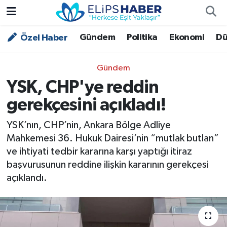
Gündem
Politika
Ekonomi
Dü
Özel Haber
Özel Haber
Nöbetçi Eczaneler
Akademi
Hava Durumu
Gündem
YSK, CHP'ye reddin
Asayiş
Trafik Durumu
gerekçesini açıkladı!
Bilim - Teknoloji
Süper Lig Puan Durumu ve Fikstür
YSK’nın, CHP’nin, Ankara Bölge Adliye
Mahkemesi 36. Hukuk Dairesi’nin “mutlak butlan”
Çevre - İklim
Tüm Manşetler
ve ihtiyati tedbir kararına karşı yaptığı itiraz
başvurusunun reddine ilişkin kararının gerekçesi
Dünya
Son Dakika Haberleri
açıklandı.
Kültür - Sanat
Magazin