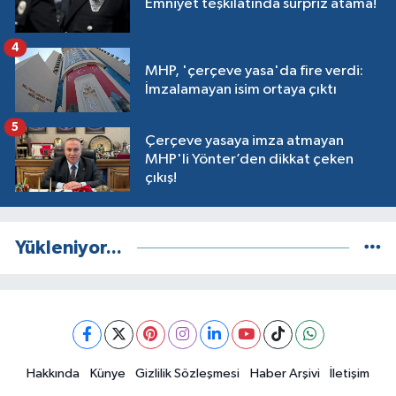
Emniyet teşkilatında sürpriz atama!
4
MHP, 'çerçeve yasa'da fire verdi:
İmzalamayan isim ortaya çıktı
5
Çerçeve yasaya imza atmayan
MHP'li Yönter’den dikkat çeken
çıkış!
Yükleniyor...
Hakkında
Künye
Gizlilik Sözleşmesi
Haber Arşivi
İletişim