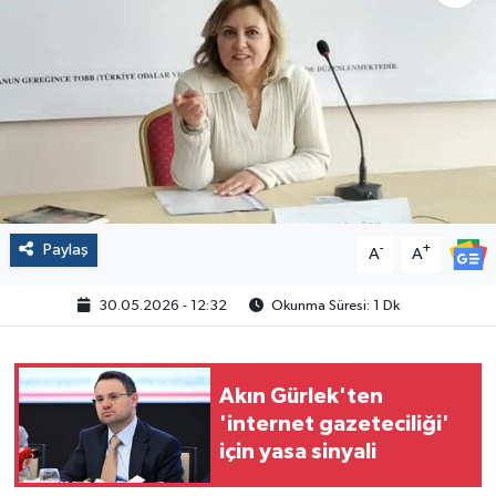
Politika
Sağlık
Spor
Yaşam
Paylaş
-
+
A
A
Çalışma Hayatı
30.05.2026 - 12:32
Okunma Süresi: 1 Dk
Kadın
Yurt
Akın Gürlek'ten
'internet gazeteciliği'
2024 Seçim Sonuçları
için yasa sinyali