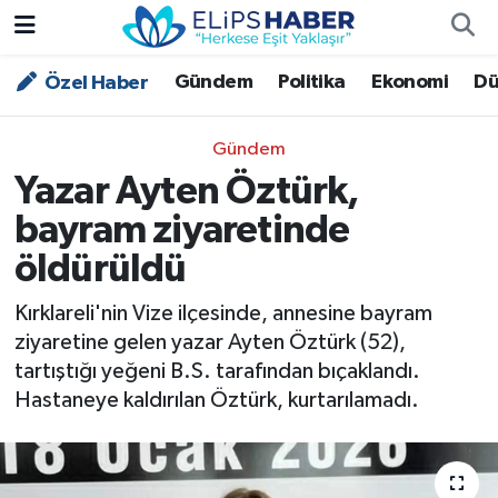
Gündem
Politika
Ekonomi
Dü
Özel Haber
Özel Haber
Nöbetçi Eczaneler
Akademi
Hava Durumu
Gündem
Yazar Ayten Öztürk,
Asayiş
Trafik Durumu
bayram ziyaretinde
Bilim - Teknoloji
Süper Lig Puan Durumu ve Fikstür
öldürüldü
Çevre - İklim
Tüm Manşetler
Kırklareli'nin Vize ilçesinde, annesine bayram
ziyaretine gelen yazar Ayten Öztürk (52),
Dünya
Son Dakika Haberleri
tartıştığı yeğeni B.S. tarafından bıçaklandı.
Hastaneye kaldırılan Öztürk, kurtarılamadı.
Kültür - Sanat
Magazin