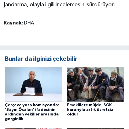
Jandarma, olayla ilgili incelemesini sürdürüyor.
Kaynak:
DHA
Bunlar da ilginizi çekebilir
Çerçeve yasa komisyonda:
Emeklilere müjde: SGK
‘Sayın Öcalan’ ifadesinin
kararıyla artık ücretsiz
ardından vekiller arasında
oldu!
gerginlik