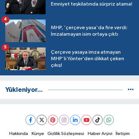
Emniyet teşkilatında sürpriz atama!
4
MHP, 'çerçeve yasa'da fire verdi:
İmzalamayan isim ortaya çıktı
5
Çerçeve yasaya imza atmayan
MHP'li Yönter’den dikkat çeken
çıkış!
Yükleniyor...
Hakkında
Künye
Gizlilik Sözleşmesi
Haber Arşivi
İletişim