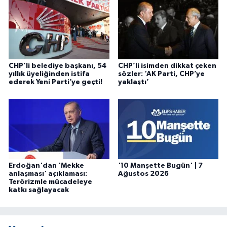
CHP’li belediye başkanı, 54
CHP’li isimden dikkat çeken
yıllık üyeliğinden istifa
sözler: ‘AK Parti, CHP’ye
ederek Yeni Parti’ye geçti!
yaklaştı’
Erdoğan'dan 'Mekke
'10 Manşette Bugün' | 7
anlaşması' açıklaması:
Ağustos 2026
Terörizmle mücadeleye
katkı sağlayacak