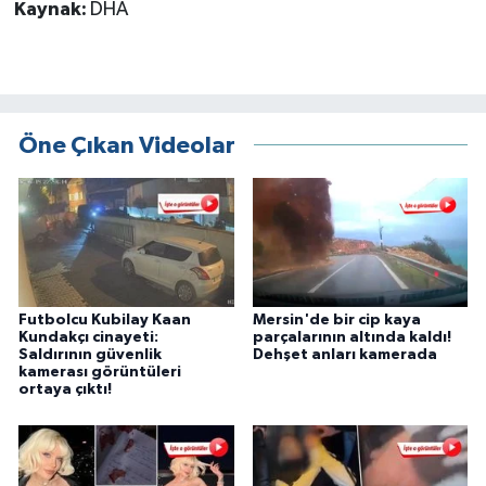
Kaynak:
DHA
Öne Çıkan Videolar
Futbolcu Kubilay Kaan
Mersin'de bir cip kaya
Kundakçı cinayeti:
parçalarının altında kaldı!
Saldırının güvenlik
Dehşet anları kamerada
kamerası görüntüleri
ortaya çıktı!