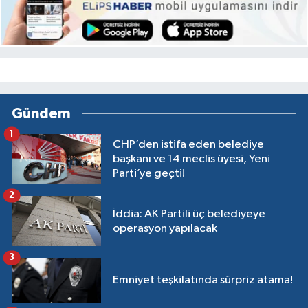
Gündem
1
CHP’den istifa eden belediye
başkanı ve 14 meclis üyesi, Yeni
Parti’ye geçti!
2
İddia: AK Partili üç belediyeye
operasyon yapılacak
3
Emniyet teşkilatında sürpriz atama!