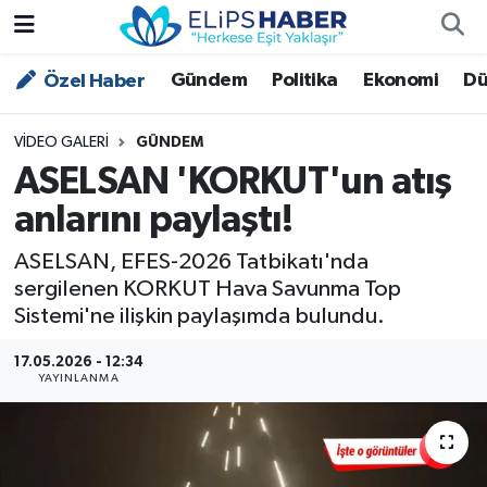
Gündem
Politika
Ekonomi
Dü
Özel Haber
Özel Haber
Nöbetçi Eczaneler
Akademi
Hava Durumu
VIDEO GALERI
GÜNDEM
ASELSAN 'KORKUT'un atış
Asayiş
Trafik Durumu
anlarını paylaştı!
Bilim - Teknoloji
Süper Lig Puan Durumu ve Fikstür
ASELSAN, EFES-2026 Tatbikatı'nda
sergilenen KORKUT Hava Savunma Top
Çevre - İklim
Tüm Manşetler
Sistemi'ne ilişkin paylaşımda bulundu.
Dünya
Son Dakika Haberleri
17.05.2026 - 12:34
YAYINLANMA
Kültür - Sanat
Magazin