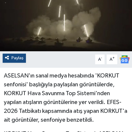
Politika
Sağlık
Spor
Yaşam
Paylaş
-
+
A
A
Çalışma Hayatı
ASELSAN'ın sanal medya hesabında 'KORKUT
senfonisi' başlığıyla paylaşılan görüntülerde,
Kadın
KORKUT Hava Savunma Top Sistemi'nden
Yurt
yapılan atışların görüntülerine yer verildi. EFES-
2026 Tatbikatı kapsamında atış yapan KORKUT'a
2024 Seçim Sonuçları
ait görüntüler, senfoniye benzetildi.