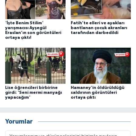
'İşte Benim Stilim'
Fatih’te elleri ve ayakları
yarışmacısı Ayşegül
bantlanan çocuk akranları
Eraslan’ın son görüntüleri
tarafından darbedildi
ortaya çıktı!
Lise öğrencileri birbirine
Hamaney'in öldürüldüğü
girdi: 'Seni mermi manyağı
saldırının görüntüleri
yapacağım'
ortaya çıktı
Yorumlar