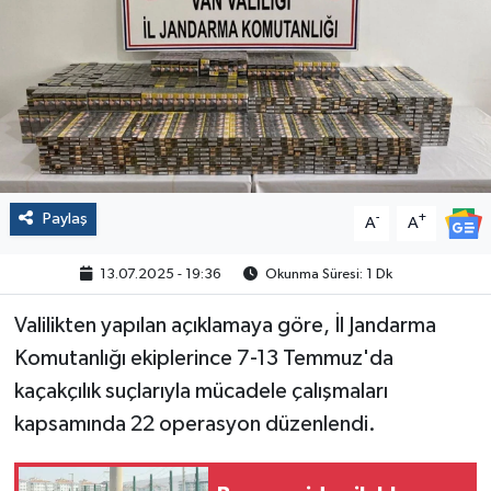
Politika
Sağlık
Spor
Yaşam
Paylaş
-
+
A
A
Çalışma Hayatı
13.07.2025 - 19:36
Okunma Süresi: 1 Dk
Kadın
Valilikten yapılan açıklamaya göre, İl Jandarma
Komutanlığı ekiplerince 7-13 Temmuz'da
Yurt
kaçakçılık suçlarıyla mücadele çalışmaları
kapsamında 22 operasyon düzenlendi.
2024 Seçim Sonuçları