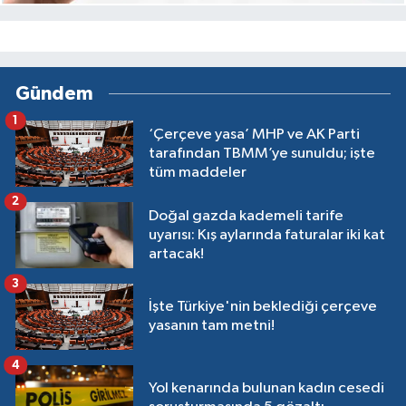
Gündem
1
‘Çerçeve yasa’ MHP ve AK Parti
tarafından TBMM’ye sunuldu; işte
tüm maddeler
2
Doğal gazda kademeli tarife
uyarısı: Kış aylarında faturalar iki kat
artacak!
3
İşte Türkiye'nin beklediği çerçeve
yasanın tam metni!
4
Yol kenarında bulunan kadın cesedi