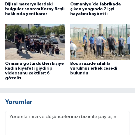
Dijital materyallerdeki
Osmaniye'de fabrikada
bulgular sonrası Koray Beşli
çıkan yangında 2 işçi
hakkında yeni karar
hayatını kaybetti
Ormana götürdükleri kişiye
Boş arazide silahla
kadın kıyafeti giydirip
vurulmuş erkek cesedi
videosunu çektiler: 6
bulundu
gözaltı
Yorumlar