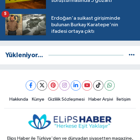
soruşturmasında 5 gözaltı
5
Erdoğan'a suikast girişiminde
bulunan Burkay Karatepe'nin
ifadesi ortaya çıktı
Yükleniyor...
Hakkında
Künye
Gizlilik Sözleşmesi
Haber Arşivi
İletişim
Elips Haber ile Türkiye'den ve dünyadan siyasetten magazine,