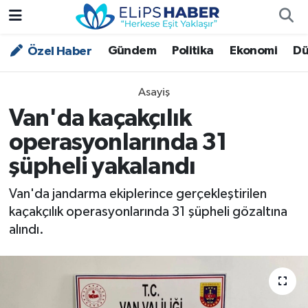
Gündem
Politika
Ekonomi
Dü
Özel Haber
Özel Haber
Nöbetçi Eczaneler
Akademi
Hava Durumu
Asayiş
Van'da kaçakçılık
Asayiş
Trafik Durumu
operasyonlarında 31
Bilim - Teknoloji
Süper Lig Puan Durumu ve Fikstür
şüpheli yakalandı
Çevre - İklim
Tüm Manşetler
Van'da jandarma ekiplerince gerçekleştirilen
kaçakçılık operasyonlarında 31 şüpheli gözaltına
Dünya
Son Dakika Haberleri
alındı.
Kültür - Sanat
Magazin