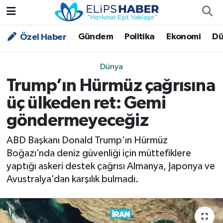
Gündem
Politika
Ekonomi
Dü
Özel Haber
Özel Haber
Nöbetçi Eczaneler
Akademi
Hava Durumu
Dünya
Trump’ın Hürmüz çağrısına
Asayiş
Trafik Durumu
üç ülkeden ret: Gemi
Bilim - Teknoloji
Süper Lig Puan Durumu ve Fikstür
göndermeyeceğiz
Çevre - İklim
Tüm Manşetler
ABD Başkanı Donald Trump’ın Hürmüz
Boğazı’nda deniz güvenliği için müttefiklere
Dünya
Son Dakika Haberleri
yaptığı askeri destek çağrısı Almanya, Japonya ve
Avustralya’dan karşılık bulmadı.
Kültür - Sanat
Magazin