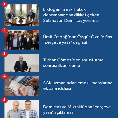
1
Erdoğan’ın eski hukuk
danışmanından dikkat çeken
Selahattin Demirtaş yorumu
2
Ümit Özdağ’dan Özgür Özel’e flaş
'çerçeve yasa' çağrısı!
3
Turhan Çömez’den soruşturma
sonrası ilk açıklama
4
SGK uzmanından emekli maaşlarına
ek zam iddiası
5
Demirtaş ve Mızraklı'dan 'çerçeve
yasa' açıklaması