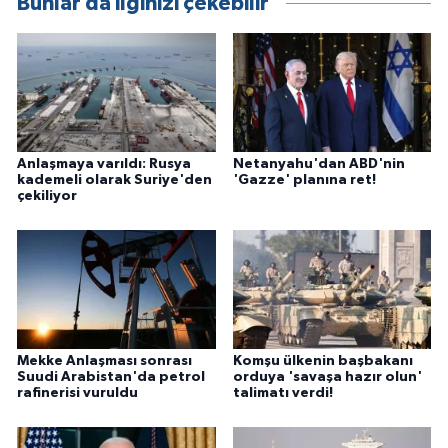
Bunlar da ilginizi çekebilir
Anlaşmaya varıldı: Rusya
Netanyahu'dan ABD'nin
kademeli olarak Suriye'den
'Gazze' planına ret!
çekiliyor
Mekke Anlaşması sonrası
Komşu ülkenin başbakanı
Suudi Arabistan'da petrol
orduya 'savaşa hazır olun'
rafinerisi vuruldu
talimatı verdi!