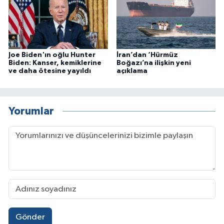
Joe Biden'ın oğlu Hunter
İran’dan ‘Hürmüz
Biden: Kanser, kemiklerine
Boğazı’na ilişkin yeni
ve daha ötesine yayıldı
açıklama
Yorumlar
Gönder