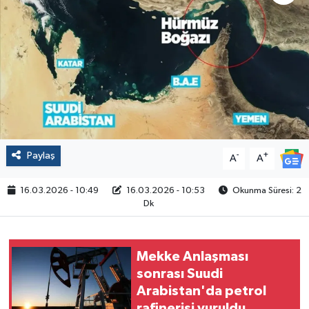
Politika
Sağlık
Spor
Yaşam
Paylaş
-
+
A
A
Çalışma Hayatı
16.03.2026 - 10:49
16.03.2026 - 10:53
Okunma Süresi: 2
Kadın
Dk
Yurt
Mekke Anlaşması
2024 Seçim Sonuçları
sonrası Suudi
Arabistan'da petrol
rafinerisi vuruldu