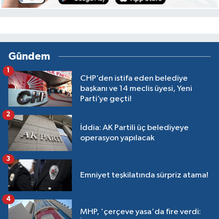
Gündem
1
CHP’den istifa eden belediye
başkanı ve 14 meclis üyesi, Yeni
Parti’ye geçti!
2
İddia: AK Partili üç belediyeye
operasyon yapılacak
3
Emniyet teşkilatında sürpriz atama!
4
MHP, 'çerçeve yasa'da fire verdi: