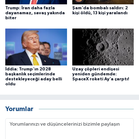
Trump: İran daha fazla
Şam'da bombalı saldırı: 2
dayanamaz, savaş yakında
kişi öldü, 13 kişi yaralandı
biter
İddia: Trump'ın 2028
Uzay çöpleri endişesi
başkanlık seçimlerinde
yeniden gündemde:
destekleyeceği aday belli
SpaceX roketi Ay’a çarptı!
oldu
Yorumlar