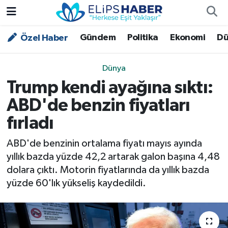
Gündem
Politika
Ekonomi
Dü
Özel Haber
Özel Haber
Nöbetçi Eczaneler
Akademi
Hava Durumu
Dünya
Trump kendi ayağına sıktı:
Asayiş
Trafik Durumu
ABD'de benzin fiyatları
Bilim - Teknoloji
Süper Lig Puan Durumu ve Fikstür
fırladı
Çevre - İklim
Tüm Manşetler
ABD'de benzinin ortalama fiyatı mayıs ayında
yıllık bazda yüzde 42,2 artarak galon başına 4,48
Dünya
Son Dakika Haberleri
dolara çıktı. Motorin fiyatlarında da yıllık bazda
yüzde 60'lık yükseliş kaydedildi.
Kültür - Sanat
Magazin