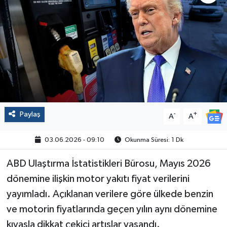
Politika
Sağlık
Spor
Yaşam
Paylaş
-
+
A
A
Çalışma Hayatı
03.06.2026 - 09:10
Okunma Süresi: 1 Dk
Kadın
ABD Ulaştırma İstatistikleri Bürosu, Mayıs 2026
Yurt
dönemine ilişkin motor yakıtı fiyat verilerini
yayımladı. Açıklanan verilere göre ülkede benzin
2024 Seçim Sonuçları
ve motorin fiyatlarında geçen yılın aynı dönemine
kıyasla dikkat çekici artışlar yaşandı.