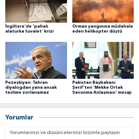
İngiltere’de 'pahalı
Orman yangınına müdahale
alaturka tuvalet' krizi
eden helikopter düştü
Pezeşkiyan: Tahran
Pakistan Başbakanı
diyalogdan yana ancak
Şerif'ten 'Mekke Ortak
teslime zorlanamaz
Savunma Anlaşması' mesajı
Yorumlar