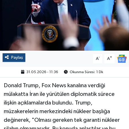
Politika
Sağlık
Spor
Yaşam
Paylaş
-
+
A
A
Çalışma Hayatı
31.05.2026 - 11:36
Okunma Süresi: 1 Dk
Kadın
Donald Trump, Fox News kanalına verdiği
mülakatta İran ile yürütülen diplomatik sürece
Yurt
ilişkin açıklamalarda bulundu. Trump,
müzakerelerin merkezindeki nükleer başlığa
2024 Seçim Sonuçları
değinerek, "Olması gereken tek garanti nükleer
silahın olmamasıdır. Bu konuda anlaştılar ve bu