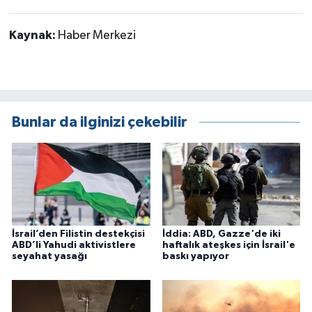
Kaynak:
Haber Merkezi
Bunlar da ilginizi çekebilir
İsrail’den Filistin destekçisi
İddia: ABD, Gazze'de iki
ABD’li Yahudi aktivistlere
haftalık ateşkes için İsrail'e
seyahat yasağı
baskı yapıyor