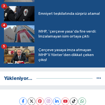
3
Emniyet teşkilatında sürpriz atama!
4
MHP, 'çerçeve yasa'da fire verdi:
İmzalamayan isim ortaya çıktı
5
Çerçeve yasaya imza atmayan
MHP'li Yönter’den dikkat çeken
çıkış!
Yükleniyor...