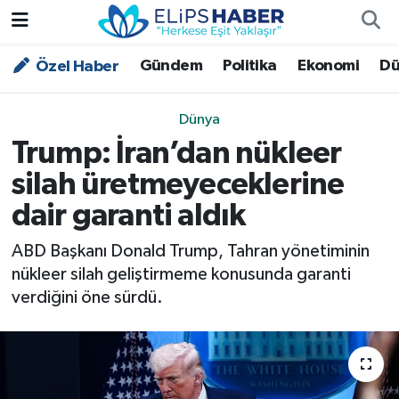
Gündem
Politika
Ekonomi
Dü
Özel Haber
Özel Haber
Nöbetçi Eczaneler
Akademi
Hava Durumu
Dünya
Trump: İran’dan nükleer
Asayiş
Trafik Durumu
silah üretmeyeceklerine
Bilim - Teknoloji
Süper Lig Puan Durumu ve Fikstür
dair garanti aldık
Çevre - İklim
Tüm Manşetler
ABD Başkanı Donald Trump, Tahran yönetiminin
nükleer silah geliştirmeme konusunda garanti
Dünya
Son Dakika Haberleri
verdiğini öne sürdü.
Kültür - Sanat
Magazin