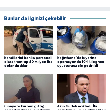
Bunlar da ilginizi çekebilir
Kendilerini banka personeli
Kağıthane’de iş yerine
olarak tanıtıp 50 milyon lira
operasyonda 104 kilogram
dolandırdılar
uyuşturucu ele geçirildi
Cinayete kurban gittiği
Akın Gürlek açıkladı: İki