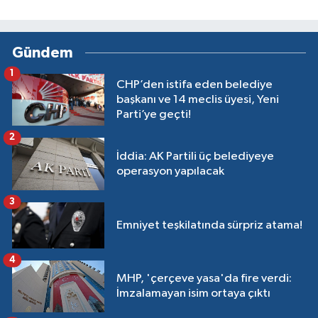
Gündem
1
CHP’den istifa eden belediye
başkanı ve 14 meclis üyesi, Yeni
Parti’ye geçti!
2
İddia: AK Partili üç belediyeye
operasyon yapılacak
3
Emniyet teşkilatında sürpriz atama!
4
MHP, 'çerçeve yasa'da fire verdi:
İmzalamayan isim ortaya çıktı