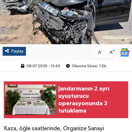
Politika
Sağlık
Spor
Paylaş
-
+
A
A
Yaşam
08.07.2026 - 15:45
Okunma Süresi: 1 Dk
Çalışma Hayatı
Kadın
Jandarmanın 2 ayrı
uyuşturucu
Yurt
operasyonunda 3
tutuklama
2024 Seçim Sonuçları
Kaza, öğle saatlerinde, Organize Sanayi