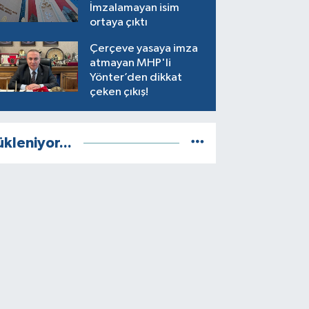
İmzalamayan isim
ortaya çıktı
Çerçeve yasaya imza
atmayan MHP'li
Yönter’den dikkat
çeken çıkış!
ükleniyor...