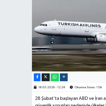
Politika
Sağlık
Spor
Yaşam
Çalışma Hayatı
Kadın
Yurt
18.05.2026 - 12:24
Okunma Süresi: 1 Dk
2024 Seçim Sonuçları
28 Şubat’ta başlayan ABD ve İran 
güvenlik sorunları nedeniyle ülkeler