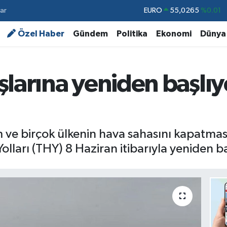
ar
STERLİN
64,1897
%0.02
GRAM ALTIN
6574.81
%1.44
Özel Haber
Gündem
Politika
Ekonomi
Dünya
BİST100
13.887
%64
BITCOIN
64.360,53
%-0.76
larına yeniden başlıyo
DOLAR
47,7069
%0.17
EURO
55,0265
%0.01
m ve birçok ülkenin hava sahasını kapatmas
olları (THY) 8 Haziran itibarıyla yeniden b