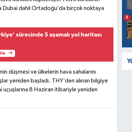
a Dubai dahil Ortadoğu'da birçok noktaya
5
kiye' sürecinde 5 aşamalı yol haritası
üle
Y
in düşmesi ve ülkelerin hava sahalarını
ar yeniden başladı. THY’den alınan bilgiye
 uçuşlarına 8 Haziran itibariyle yeniden