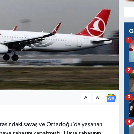
G
1
2
-
+
3
A
A
4
arasındaki savaş ve Ortadoğu’da yaşanan
 hava sahasını kapatmıştı. Hava sahasının