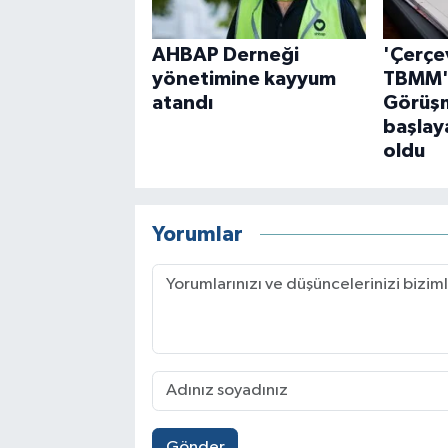
AHBAP Derneği
'Çerçe
yönetimine kayyum
TBMM'
atandı
Görüşm
başlaya
oldu
Yorumlar
Gönder