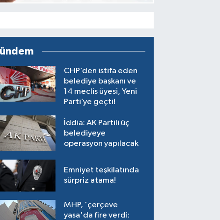
ündem
CHP’den istifa eden
belediye başkanı ve
14 meclis üyesi, Yeni
Parti’ye geçti!
İddia: AK Partili üç
belediyeye
operasyon yapılacak
Emniyet teşkilatında
sürpriz atama!
MHP, 'çerçeve
yasa'da fire verdi: