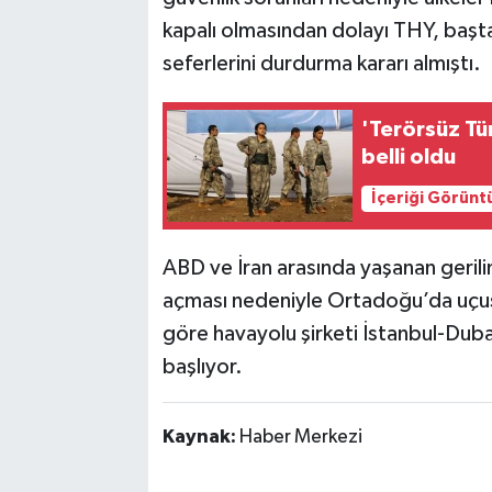
kapalı olmasından dolayı THY, başt
seferlerini durdurma kararı almıştı.
'Terörsüz Tür
belli oldu
İçeriği Görünt
ABD ve İran arasında yaşanan gerilim
açması nedeniyle Ortadoğu’da uçuşl
göre havayolu şirketi İstanbul-Dubai
başlıyor.
Kaynak:
Haber Merkezi