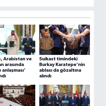
e, Arabistan ve
Suikast timindeki
an arasında
Burkay Karatepe'nin
 anlaşması'
ablası da gözaltına
ndı
alındı