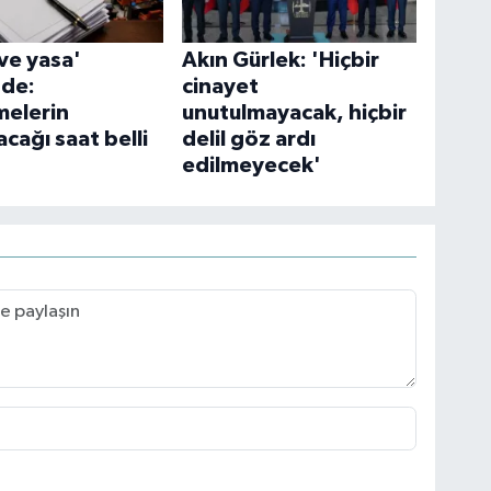
ve yasa'
Akın Gürlek: 'Hiçbir
de:
cinayet
elerin
unutulmayacak, hiçbir
cağı saat belli
delil göz ardı
edilmeyecek'