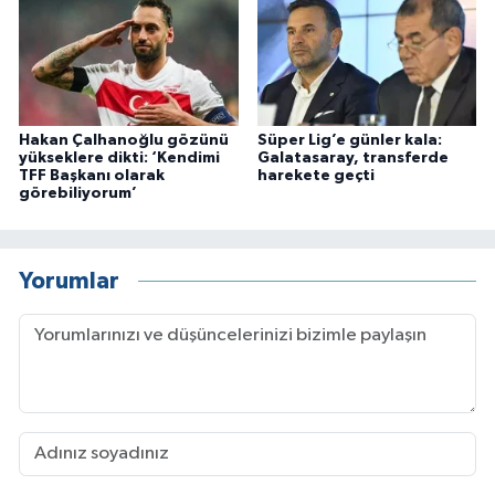
Hakan Çalhanoğlu gözünü
Süper Lig’e günler kala:
yükseklere dikti: ‘Kendimi
Galatasaray, transferde
TFF Başkanı olarak
harekete geçti
görebiliyorum’
Yorumlar