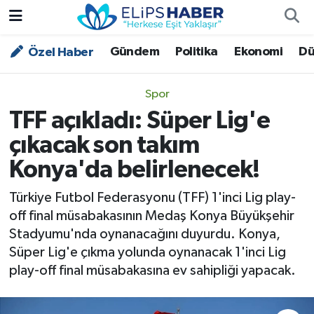
Gündem
Politika
Ekonomi
Dü
Özel Haber
Özel Haber
Nöbetçi Eczaneler
Akademi
Hava Durumu
Spor
TFF açıkladı: Süper Lig'e
Asayiş
Trafik Durumu
çıkacak son takım
Bilim - Teknoloji
Süper Lig Puan Durumu ve Fikstür
Konya'da belirlenecek!
Çevre - İklim
Tüm Manşetler
Türkiye Futbol Federasyonu (TFF) 1'inci Lig play-
off final müsabakasının Medaş Konya Büyükşehir
Dünya
Son Dakika Haberleri
Stadyumu'nda oynanacağını duyurdu. Konya,
Süper Lig'e çıkma yolunda oynanacak 1'inci Lig
Kültür - Sanat
play-off final müsabakasına ev sahipliği yapacak.
Magazin