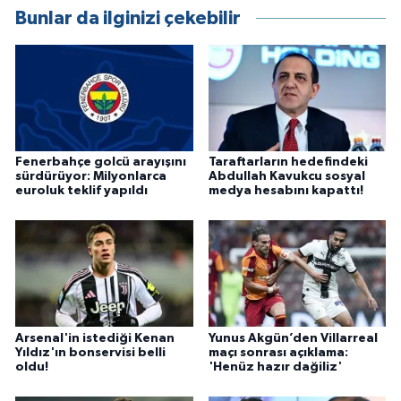
Bunlar da ilginizi çekebilir
Fenerbahçe golcü arayışını
Taraftarların hedefindeki
sürdürüyor: Milyonlarca
Abdullah Kavukcu sosyal
euroluk teklif yapıldı
medya hesabını kapattı!
Arsenal'in istediği Kenan
Yunus Akgün’den Villarreal
Yıldız'ın bonservisi belli
maçı sonrası açıklama:
oldu!
'Henüz hazır dağiliz'