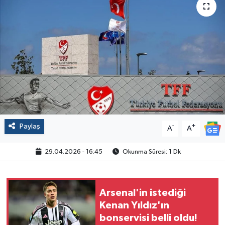
Politika
Sağlık
Spor
Yaşam
Çalışma Hayatı
Paylaş
-
+
A
A
Kadın
29.04.2026 - 16:45
Okunma Süresi: 1 Dk
Yurt
Arsenal'in istediği
2024 Seçim Sonuçları
Kenan Yıldız'ın
bonservisi belli oldu!