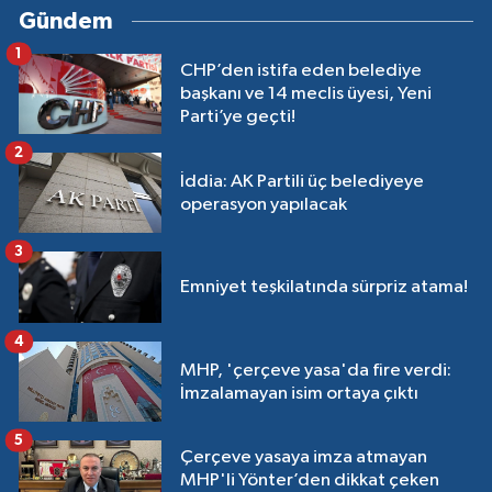
Gündem
1
CHP’den istifa eden belediye
başkanı ve 14 meclis üyesi, Yeni
Parti’ye geçti!
2
İddia: AK Partili üç belediyeye
operasyon yapılacak
3
Emniyet teşkilatında sürpriz atama!
4
MHP, 'çerçeve yasa'da fire verdi:
İmzalamayan isim ortaya çıktı
5
Çerçeve yasaya imza atmayan
MHP'li Yönter’den dikkat çeken