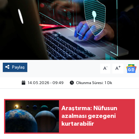
Politika
Sağlık
Spor
Yaşam
Paylaş
-
+
A
A
Çalışma Hayatı
14.05.2026 - 09:49
Okunma Süresi: 1 Dk
Kadın
Yurt
Araştırma: Nüfusun
azalması gezegeni
2024 Seçim Sonuçları
kurtarabilir