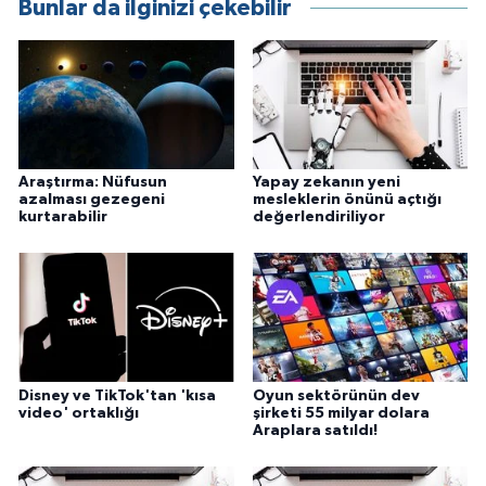
Bunlar da ilginizi çekebilir
Araştırma: Nüfusun
Yapay zekanın yeni
azalması gezegeni
mesleklerin önünü açtığı
kurtarabilir
değerlendiriliyor
Disney ve TikTok'tan 'kısa
Oyun sektörünün dev
video' ortaklığı
şirketi 55 milyar dolara
Araplara satıldı!