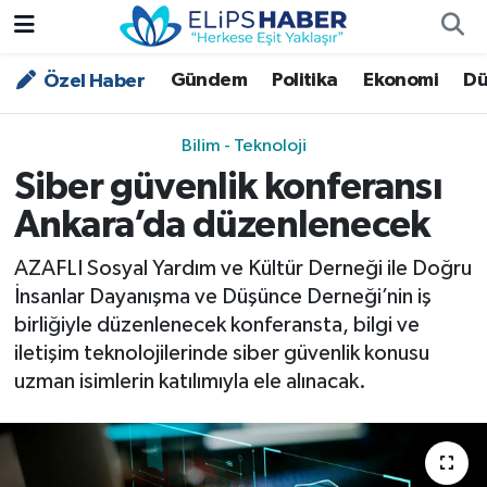
Gündem
Politika
Ekonomi
Dü
Özel Haber
Özel Haber
Nöbetçi Eczaneler
Akademi
Hava Durumu
Bilim - Teknoloji
Siber güvenlik konferansı
Asayiş
Trafik Durumu
Ankara’da düzenlenecek
Bilim - Teknoloji
Süper Lig Puan Durumu ve Fikstür
AZAFLI Sosyal Yardım ve Kültür Derneği ile Doğru
İnsanlar Dayanışma ve Düşünce Derneği’nin iş
Çevre - İklim
Tüm Manşetler
birliğiyle düzenlenecek konferansta, bilgi ve
iletişim teknolojilerinde siber güvenlik konusu
Dünya
Son Dakika Haberleri
uzman isimlerin katılımıyla ele alınacak.
Kültür - Sanat
Magazin