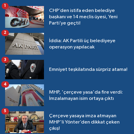
1
CHP’den istifa eden belediye
başkanı ve 14 meclis üyesi, Yeni
Parti’ye geçti!
2
İddia: AK Partili üç belediyeye
operasyon yapılacak
3
Emniyet teşkilatında sürpriz atama!
4
MHP, 'çerçeve yasa'da fire verdi:
İmzalamayan isim ortaya çıktı
5
Çerçeve yasaya imza atmayan
MHP'li Yönter’den dikkat çeken
çıkış!