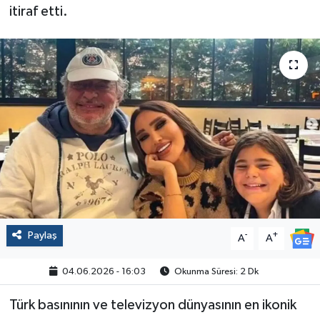
itiraf etti.
Politika
Sağlık
Spor
Yaşam
Çalışma Hayatı
Kadın
Paylaş
-
+
A
A
Yurt
04.06.2026 - 16:03
Okunma Süresi: 2 Dk
2024 Seçim Sonuçları
Türk basınının ve televizyon dünyasının en ikonik