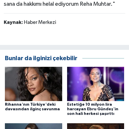
sana da hakkımı helal ediyorum Reha Muhtar."
Kaynak:
Haber Merkezi
Bunlar da ilginizi çekebilir
Rihanna'nın Türkiye'deki
Estetiğe 10 milyon lira
davasından ilginç savunma
harcayan Ebru Gündeş'in
son hali herkesi şaşırttı