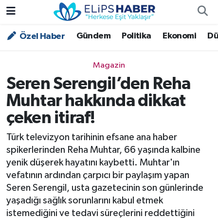
Gündem
Politika
Ekonomi
Dü
Özel Haber
Özel Haber
Nöbetçi Eczaneler
Akademi
Hava Durumu
Magazin
Seren Serengil’den Reha
Asayiş
Trafik Durumu
Muhtar hakkında dikkat
Bilim - Teknoloji
Süper Lig Puan Durumu ve Fikstür
çeken itiraf!
Çevre - İklim
Tüm Manşetler
Türk televizyon tarihinin efsane ana haber
spikerlerinden Reha Muhtar, 66 yaşında kalbine
Dünya
Son Dakika Haberleri
yenik düşerek hayatını kaybetti. Muhtar'ın
vefatının ardından çarpıcı bir paylaşım yapan
Kültür - Sanat
Seren Serengil, usta gazetecinin son günlerinde
yaşadığı sağlık sorunlarını kabul etmek
Magazin
istemediğini ve tedavi süreçlerini reddettiğini