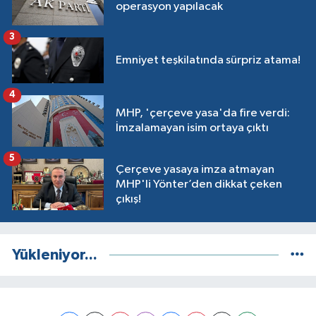
operasyon yapılacak
3
Emniyet teşkilatında sürpriz atama!
4
MHP, 'çerçeve yasa'da fire verdi:
İmzalamayan isim ortaya çıktı
5
Çerçeve yasaya imza atmayan
MHP'li Yönter’den dikkat çeken
çıkış!
Yükleniyor...