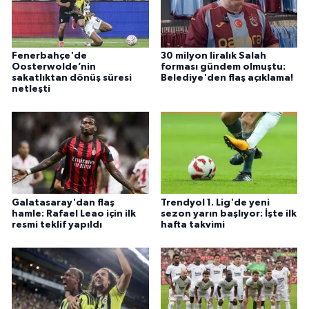
Fenerbahçe'de
30 milyon liralık Salah
Oosterwolde’nin
forması gündem olmuştu:
sakatlıktan dönüş süresi
Belediye'den flaş açıklama!
netleşti
Galatasaray'dan flaş
Trendyol 1. Lig'de yeni
hamle: Rafael Leao için ilk
sezon yarın başlıyor: İşte ilk
resmi teklif yapıldı
hafta takvimi