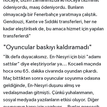
hocaya; bizim zamanımızda iki hocaya tazminat
ödeniyordu, maaş ödeniyordu. Bunların
olmayacağı bir Fenerbahçe yaratmaya çalıştık.
Gendouzi, Kante ve Sıddıki transferleri, her ne
kadar eleştirilsek de, bu amaca hizmet için yapılan
transferlerdi"
"Oyuncular baskıyı kaldıramadı"
"İlk defa duyacaksınız. En-Nesyri için bizi "adamı
sattılar" diye eleştiriyorlar ya... Kocaeli maçında
hoca onu 65. dakika civarında oyundan çıkardı.
Maç bittikten sonra oyuncular soyunma odasına
geldiğinde, En-Nesyri duşunu almış ve
vedalaşmadan gitmişti. Çünkü yuhalanmanın,
sosyal medyada yazılanların etkisi oluyor. Diğer
oyuncunun karısı için yazılıyor... Bunlar gencecik