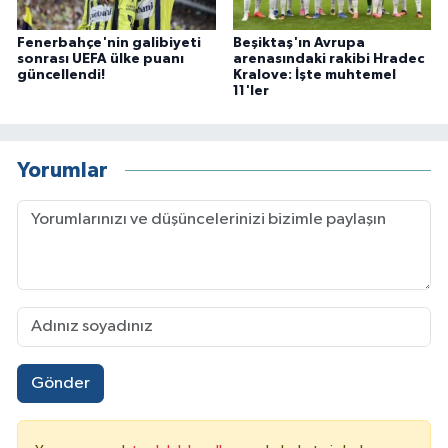
Fenerbahçe'nin galibiyeti
Beşiktaş'ın Avrupa
sonrası UEFA ülke puanı
arenasındaki rakibi Hradec
güncellendi!
Kralove: İşte muhtemel
11'ler
Yorumlar
Gönder