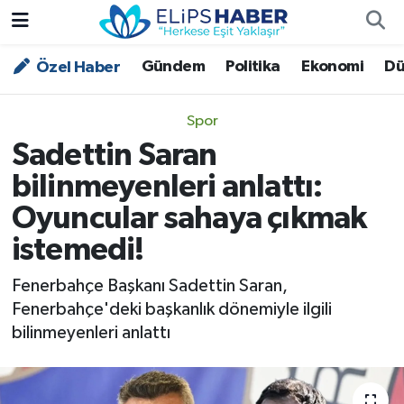
Gündem
Politika
Ekonomi
Dü
Özel Haber
Özel Haber
Nöbetçi Eczaneler
Akademi
Hava Durumu
Spor
Sadettin Saran
Asayiş
Trafik Durumu
bilinmeyenleri anlattı:
Bilim - Teknoloji
Süper Lig Puan Durumu ve Fikstür
Oyuncular sahaya çıkmak
istemedi!
Çevre - İklim
Tüm Manşetler
Fenerbahçe Başkanı Sadettin Saran,
Dünya
Son Dakika Haberleri
Fenerbahçe'deki başkanlık dönemiyle ilgili
bilinmeyenleri anlattı
Kültür - Sanat
Magazin