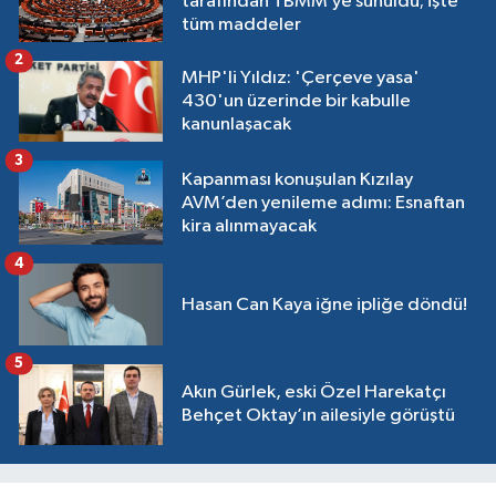
tarafından TBMM’ye sunuldu; işte
tüm maddeler
2
MHP'li Yıldız: 'Çerçeve yasa'
430'un üzerinde bir kabulle
kanunlaşacak
3
Kapanması konuşulan Kızılay
AVM’den yenileme adımı: Esnaftan
kira alınmayacak
4
Hasan Can Kaya iğne ipliğe döndü!
5
Akın Gürlek, eski Özel Harekatçı
Behçet Oktay’ın ailesiyle görüştü