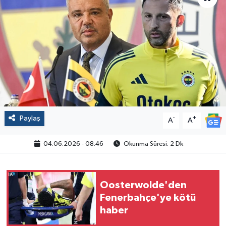
Politika
Sağlık
Spor
Yaşam
Paylaş
-
+
Çalışma Hayatı
A
A
04.06.2026 - 08:46
Okunma Süresi: 2 Dk
Kadın
Yurt
Oosterwolde'den
Fenerbahçe'ye kötü
2024 Seçim Sonuçları
haber