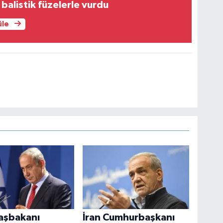
 balistik füzelerle vurdu
üle
Başbakanı
İran Cumhurbaşkanı