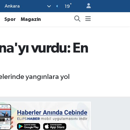
°
Ankara
19
Spor
Magazin
yna'yı vurdu: En
elerinde yangınlara yol