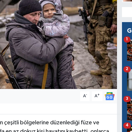
G
1
2
-
+
A
A
3
 çeşitli bölgelerine düzenlediği füze ve
4
nda en az dokuz kişi hayatını kaybetti, onlarca