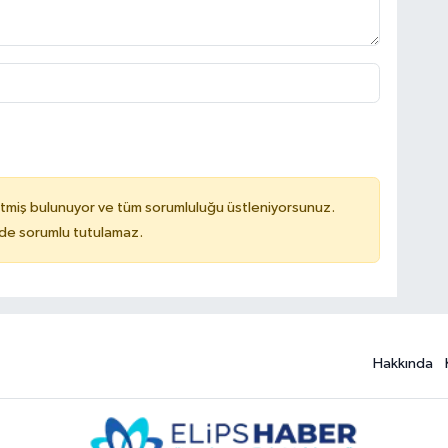
tmiş bulunuyor ve tüm sorumluluğu üstleniyorsunuz.
ilde sorumlu tutulamaz.
Hakkında