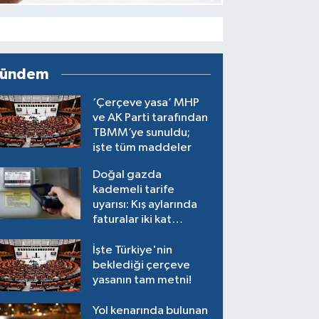
ündem
‘Çerçeve yasa’ MHP
ve AK Parti tarafından
TBMM’ye sunuldu;
işte tüm maddeler
Doğal gazda
kademeli tarife
uyarısı: Kış aylarında
faturalar iki kat
artacak!
İşte Türkiye'nin
beklediği çerçeve
yasanın tam metni!
Yol kenarında bulunan