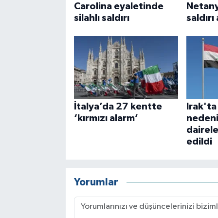
Carolina eyaletinde
Netany
silahlı saldırı
saldırı
İtalya’da 27 kentte
Irak'ta
‘kırmızı alarm’
nedeni
dairele
edildi
Yorumlar