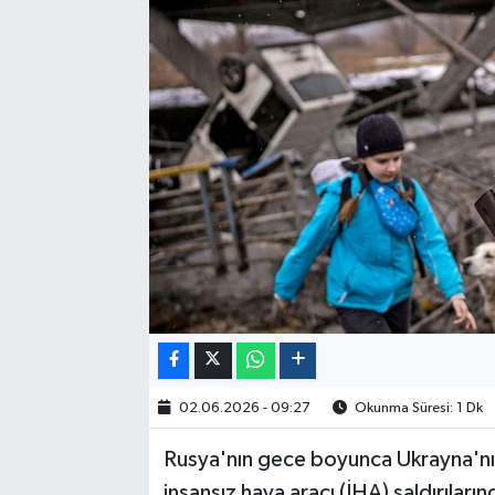
Politika
Sağlık
Spor
Yaşam
Çalışma Hayatı
Kadın
Yurt
02.06.2026 - 09:27
Okunma Süresi: 1 Dk
2024 Seçim Sonuçları
Rusya'nın gece boyunca Ukrayna'nın
insansız hava aracı (İHA) saldırıları