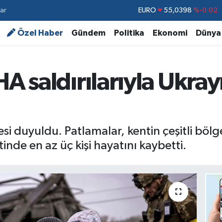
ar
STERLİN
64,1581
%0.16
GRAM ALTIN
6527.85
%0.54
Özel Haber
Gündem
Politika
Ekonomi
Dünya
BİST100
13.703
%11
BITCOIN
64.927,78
%1.32
HA saldırılarıyla Ukra
DOLAR
47,5894
%0.08
EURO
55,0398
%-0.02
si duyuldu. Patlamalar, kentin çeşitli bölg
nde en az üç kişi hayatını kaybetti.