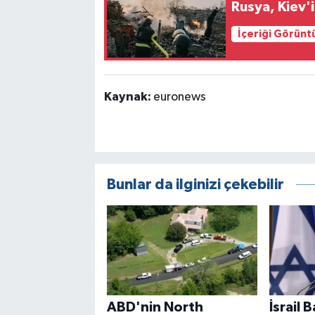
Rusya, Kiev'i
İçeriği Görünt
Kaynak:
euronews
Bunlar da ilginizi çekebilir
ABD'nin North
İsrail 