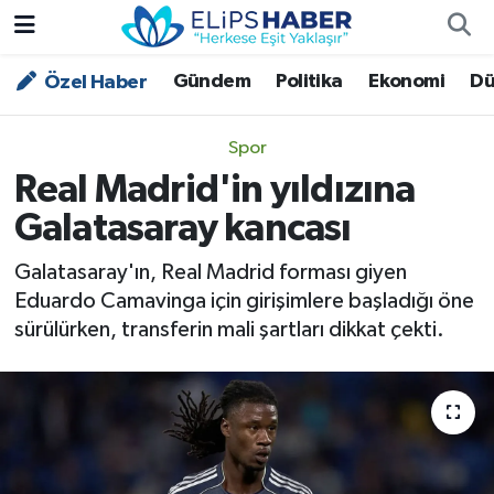
Gündem
Politika
Ekonomi
Dü
Özel Haber
Özel Haber
Nöbetçi Eczaneler
Akademi
Hava Durumu
Spor
Real Madrid'in yıldızına
Asayiş
Trafik Durumu
Galatasaray kancası
Bilim - Teknoloji
Süper Lig Puan Durumu ve Fikstür
Galatasaray'ın, Real Madrid forması giyen
Eduardo Camavinga için girişimlere başladığı öne
Çevre - İklim
Tüm Manşetler
sürülürken, transferin mali şartları dikkat çekti.
Dünya
Son Dakika Haberleri
Kültür - Sanat
Magazin