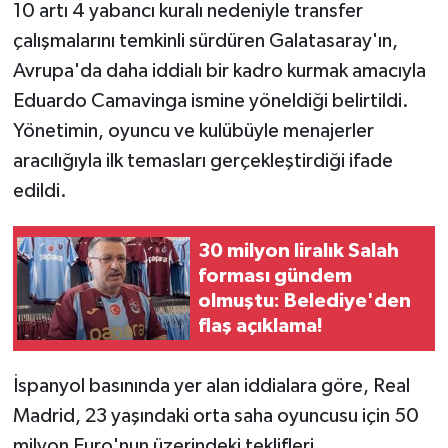
10 artı 4 yabancı kuralı nedeniyle transfer
çalışmalarını temkinli sürdüren Galatasaray'ın,
Avrupa'da daha iddialı bir kadro kurmak amacıyla
Eduardo Camavinga ismine yöneldiği belirtildi.
Yönetimin, oyuncu ve kulübüyle menajerler
aracılığıyla ilk temasları gerçekleştirdiği ifade
edildi.
30 milyon liralık Salah
forması gündem
olmuştu: Belediye'den
flaş açıklama!
İspanyol basınında yer alan iddialara göre, Real
Madrid, 23 yaşındaki orta saha oyuncusu için 50
milyon Euro'nun üzerindeki teklifleri