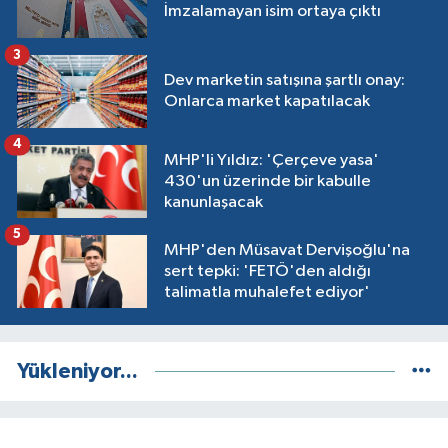
İmzalamayan isim ortaya çıktı
3
Dev marketin satışına şartlı onay:
Onlarca market kapatılacak
4
MHP'li Yıldız: 'Çerçeve yasa'
430'un üzerinde bir kabulle
kanunlaşacak
5
MHP'den Müsavat Dervişoğlu'na
sert tepki: 'FETÖ'den aldığı
talimatla muhalefet ediyor'
Yükleniyor...