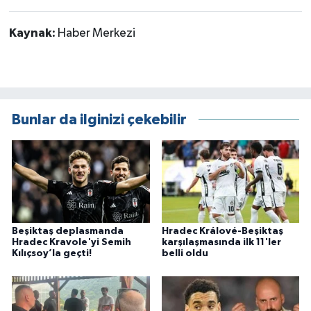
Kaynak:
Haber Merkezi
Bunlar da ilginizi çekebilir
Beşiktaş deplasmanda
Hradec Králové-Beşiktaş
Hradec Kravole'yi Semih
karşılaşmasında ilk 11'ler
Kılıçsoy’la geçti!
belli oldu