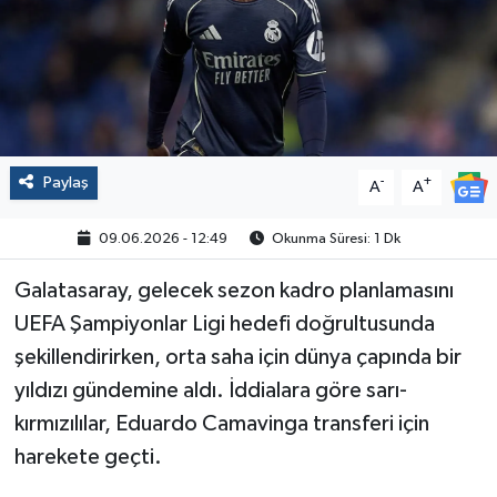
Politika
Sağlık
Spor
Paylaş
-
+
A
A
Yaşam
09.06.2026 - 12:49
Okunma Süresi: 1 Dk
Çalışma Hayatı
Galatasaray, gelecek sezon kadro planlamasını
UEFA Şampiyonlar Ligi hedefi doğrultusunda
Kadın
şekillendirirken, orta saha için dünya çapında bir
Yurt
yıldızı gündemine aldı. İddialara göre sarı-
kırmızılılar, Eduardo Camavinga transferi için
2024 Seçim Sonuçları
harekete geçti.