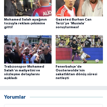
Mohamed Salah ayağının
Gazeteci Burhan Can
tozuyla reklam çekimine
Terzi'ye 'Musiala'
gitti!
soruşturması!
Trabzonspor Mohamed
Fenerbahçe'de
Salah'ın maliyetini ve
Oosterwolde’nin
sözleşme detaylarını
sakatlıktan dönüş süresi
açıkladı
netleşti
Yorumlar