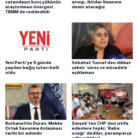
vatandaşın borç yükünün
arınıp, iktidar limanına
araştırılması önergesi
demir atacağız
TBMM’de reddedildi
Yeni Parti'ye 9 günde
Sebahat Tuncel’den dikkat
yapılan bağış tutarı belli
çeken 'süreç ve mücadele'
oldu
açıklaması
Burhanettin Duran: Mekke
Şimşek'ten CHP'den istifa
Ortak Savunma Anlaşması
edenlere tepki: ‘Baba
tarihi bir adımdır
ocağı’ dediler, paramparça