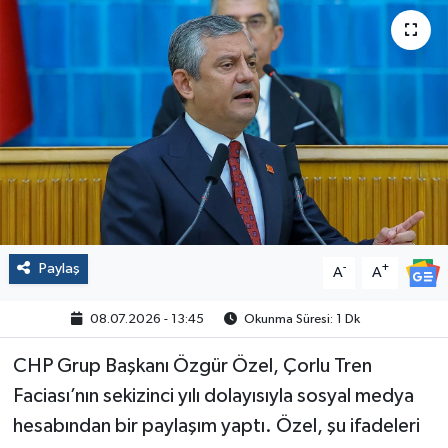
Politika
Sağlık
Spor
Yaşam
Çalışma Hayatı
Paylaş
-
+
A
A
Kadın
08.07.2026 - 13:45
Okunma Süresi: 1 Dk
Yurt
CHP Grup Başkanı Özgür Özel, Çorlu Tren
2024 Seçim Sonuçları
Faciası’nın sekizinci yılı dolayısıyla sosyal medya
hesabından bir paylaşım yaptı. Özel, şu ifadeleri