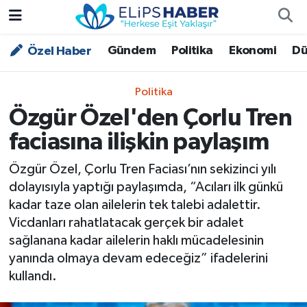
Gündem
Politika
Ekonomi
Dü
Özel Haber
Özel Haber
Nöbetçi Eczaneler
Akademi
Hava Durumu
Politika
Özgür Özel'den Çorlu Tren
Asayiş
Trafik Durumu
faciasına ilişkin paylaşım
Bilim - Teknoloji
Süper Lig Puan Durumu ve Fikstür
Özgür Özel, Çorlu Tren Faciası’nın sekizinci yılı
dolayısıyla yaptığı paylaşımda, “Acıları ilk günkü
Çevre - İklim
Tüm Manşetler
kadar taze olan ailelerin tek talebi adalettir.
Vicdanları rahatlatacak gerçek bir adalet
Dünya
Son Dakika Haberleri
sağlanana kadar ailelerin haklı mücadelesinin
yanında olmaya devam edeceğiz” ifadelerini
Kültür - Sanat
kullandı.
Magazin