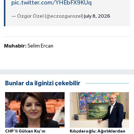
pic.twitter.com/YHEbFX9KUq
— Özgür Özel (@eczozgurozel)
July 8, 2026
Muhabir:
Selim Ercan
Bunlar da ilginizi çekebilir
CHP’li Gülcan Kış’ın
Kılıçdaroğlu: Ağırlıklardan