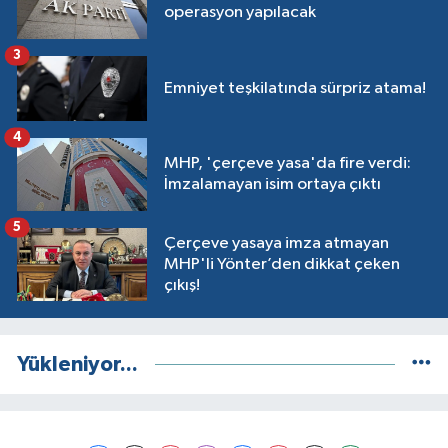
operasyon yapılacak
3
Emniyet teşkilatında sürpriz atama!
4
MHP, 'çerçeve yasa'da fire verdi:
İmzalamayan isim ortaya çıktı
5
Çerçeve yasaya imza atmayan
MHP'li Yönter’den dikkat çeken
çıkış!
Yükleniyor...