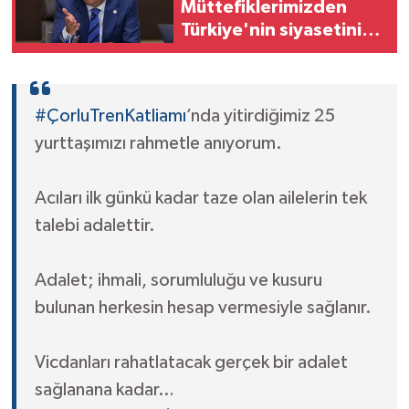
Müttefiklerimizden
Türkiye'nin siyasetini
belirlemelerini
istemiyoruz
#ÇorluTrenKatliamı
’nda yitirdiğimiz 25
yurttaşımızı rahmetle anıyorum.
Acıları ilk günkü kadar taze olan ailelerin tek
talebi adalettir.
Adalet; ihmali, sorumluluğu ve kusuru
bulunan herkesin hesap vermesiyle sağlanır.
Vicdanları rahatlatacak gerçek bir adalet
sağlanana kadar…