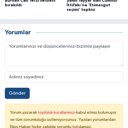
Burhan Can Terzi serbest
Şamil Tayyar’dan Cumhur
bırakıldı
İttifakı'na 'Etimesgut
seçimi' tepkisi
Yorumlar
Gönder
Yorum yazarak
topluluk kurallarımızı
kabul etmiş bulunuyor
ve tüm sorumluluğu üstleniyorsunuz. Yazılan yorumlardan
Elips Haber hiçbir şekilde sorumlu tutulamaz.