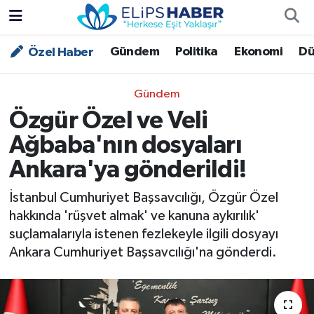
Gündem
Politika
Ekonomi
Dü
Özel Haber
Özel Haber
Nöbetçi Eczaneler
Akademi
Hava Durumu
Gündem
Özgür Özel ve Veli
Asayiş
Trafik Durumu
Ağbaba'nın dosyaları
Bilim - Teknoloji
Süper Lig Puan Durumu ve Fikstür
Ankara'ya gönderildi!
Çevre - İklim
Tüm Manşetler
İstanbul Cumhuriyet Başsavcılığı, Özgür Özel
hakkında 'rüşvet almak' ve kanuna aykırılık'
Dünya
Son Dakika Haberleri
suçlamalarıyla istenen fezlekeyle ilgili dosyayı
Ankara Cumhuriyet Başsavcılığı'na gönderdi.
Kültür - Sanat
Magazin