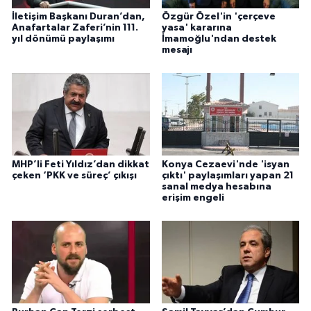
İletişim Başkanı Duran’dan,
Özgür Özel'in 'çerçeve
Anafartalar Zaferi’nin 111.
yasa' kararına
yıl dönümü paylaşımı
İmamoğlu'ndan destek
mesajı
MHP’li Feti Yıldız’dan dikkat
Konya Cezaevi'nde 'isyan
çeken ‘PKK ve süreç’ çıkışı
çıktı' paylaşımları yapan 21
sanal medya hesabına
erişim engeli