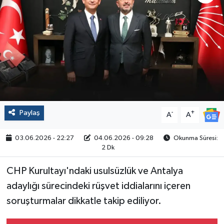
Politika
Sağlık
Spor
Yaşam
Paylaş
-
+
A
A
Çalışma Hayatı
03.06.2026 - 22:27
04.06.2026 - 09:28
Okunma Süresi:
Kadın
2 Dk
CHP Kurultayı'ndaki usulsüzlük ve Antalya
Yurt
adaylığı sürecindeki rüşvet iddialarını içeren
2024 Seçim Sonuçları
soruşturmalar dikkatle takip ediliyor.