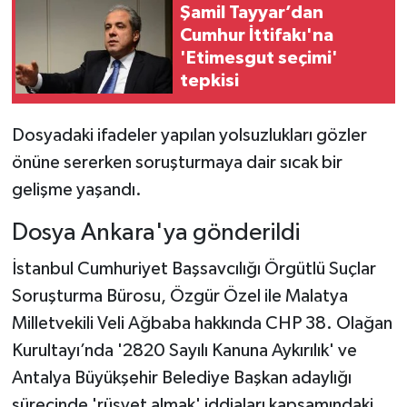
Şamil Tayyar’dan
Cumhur İttifakı'na
'Etimesgut seçimi'
tepkisi
Dosyadaki ifadeler yapılan yolsuzlukları gözler
önüne sererken soruşturmaya dair sıcak bir
gelişme yaşandı.
Dosya Ankara'ya gönderildi
İstanbul Cumhuriyet Başsavcılığı Örgütlü Suçlar
Soruşturma Bürosu, Özgür Özel ile Malatya
Milletvekili Veli Ağbaba hakkında CHP 38. Olağan
Kurultayı’nda '2820 Sayılı Kanuna Aykırılık' ve
Antalya Büyükşehir Belediye Başkan adaylığı
sürecinde 'rüşvet almak' iddiaları kapsamındaki