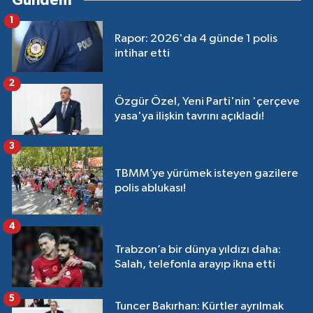
Gündem
1
Rapor: 2026'da 4 günde 1 polis
intihar etti
2
Özgür Özel, Yeni Parti'nin 'çerçeve
yasa'ya ilişkin tavrını açıkladı!
3
TBMM’ye yürümek isteyen gazilere
polis ablukası!
4
Trabzon’a bir dünya yıldızı daha:
Salah, telefonla arayıp ikna etti
5
Tuncer Bakırhan: Kürtler ayrılmak