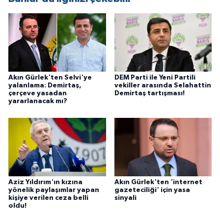
Akın Gürlek'ten Selvi'ye
DEM Parti ile Yeni Partili
yalanlama: Demirtaş,
vekiller arasında Selahattin
çerçeve yasadan
Demirtaş tartışması!
yararlanacak mı?
Aziz Yıldırım'ın kızına
Akın Gürlek'ten 'internet
yönelik paylaşımlar yapan
gazeteciliği' için yasa
kişiye verilen ceza belli
sinyali
oldu!