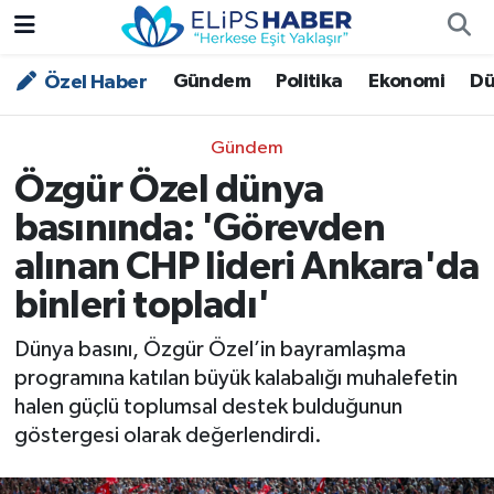
Gündem
Politika
Ekonomi
Dü
Özel Haber
Özel Haber
Nöbetçi Eczaneler
Akademi
Hava Durumu
Gündem
Özgür Özel dünya
Asayiş
Trafik Durumu
basınında: 'Görevden
Bilim - Teknoloji
Süper Lig Puan Durumu ve Fikstür
alınan CHP lideri Ankara'da
binleri topladı'
Çevre - İklim
Tüm Manşetler
Dünya basını, Özgür Özel’in bayramlaşma
Dünya
Son Dakika Haberleri
programına katılan büyük kalabalığı muhalefetin
halen güçlü toplumsal destek bulduğunun
Kültür - Sanat
göstergesi olarak değerlendirdi.
Magazin