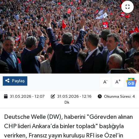
Politika
Sağlık
Spor
Yaşam
Çalışma Hayatı
Paylaş
-
+
A
A
Kadın
31.05.2026 - 12:07
31.05.2026 - 12:16
Okunma Süresi: 4
Dk
Yurt
Deutsche Welle (DW), haberini "Görevden alınan
2024 Seçim Sonuçları
CHP lideri Ankara’da binler topladı" başlığıyla
verirken, Fransız yayın kuruluşu RFI ise Özel’in