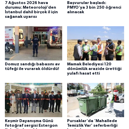
7 Ağustos 2026 hava
Başvurular başladı:
durumu: Meteoroloji’den
PMYO'ya 3 bin 250 öğrenci
İstanbul dahil birçok il için
alınacak
sağanak uyarısı
Domuz sandığı babasını av
Mamak Belediyesi 120
tüfeği ile vurarak öldürdü!
dönümlük arazide ürettiği
yulafı hasat etti
Keşmir Dayanışma Günü
Pursaklar'da ‘Mahallede
fotoğraf sergisi Estergon
Temizlik Var’ seferberliği