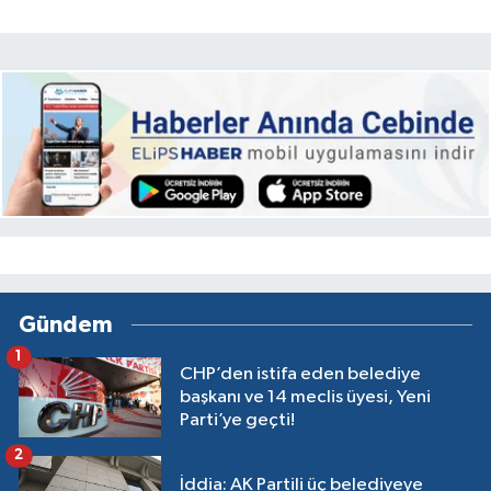
Gündem
1
CHP’den istifa eden belediye
başkanı ve 14 meclis üyesi, Yeni
Parti’ye geçti!
2
İddia: AK Partili üç belediyeye