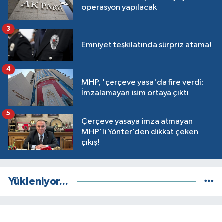
operasyon yapılacak
3
Emniyet teşkilatında sürpriz atama!
4
MHP, 'çerçeve yasa'da fire verdi:
İmzalamayan isim ortaya çıktı
5
Çerçeve yasaya imza atmayan
MHP'li Yönter’den dikkat çeken
çıkış!
Yükleniyor...