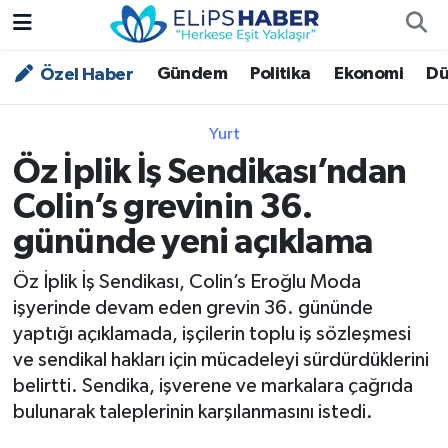
Gündem
Politika
Ekonomi
Dü
Özel Haber
Özel Haber
Nöbetçi Eczaneler
Akademi
Hava Durumu
Yurt
Öz İplik İş Sendikası’ndan
Asayiş
Trafik Durumu
Colin’s grevinin 36.
Bilim - Teknoloji
Süper Lig Puan Durumu ve Fikstür
gününde yeni açıklama
Çevre - İklim
Tüm Manşetler
Öz İplik İş Sendikası, Colin’s Eroğlu Moda
işyerinde devam eden grevin 36. gününde
Dünya
Son Dakika Haberleri
yaptığı açıklamada, işçilerin toplu iş sözleşmesi
ve sendikal hakları için mücadeleyi sürdürdüklerini
Kültür - Sanat
belirtti. Sendika, işverene ve markalara çağrıda
bulunarak taleplerinin karşılanmasını istedi.
Magazin