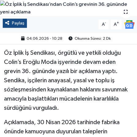
Politika
Paylaş
-
+
A
A
Sağlık
04.06.2026 - 10:28
Okunma Süresi: 2 Dk
Spor
Öz İplik İş Sendikası, örgütlü ve yetkili olduğu
Yaşam
Colin’s Eroğlu Moda işyerinde devam eden
grevin 36. gününde yazılı bir açıklama yaptı.
Çalışma Hayatı
Sendika, işçilerin anayasal, yasal ve toplu iş
Kadın
sözleşmesinden kaynaklanan haklarını savunmak
amacıyla başlattıkları mücadelenin kararlılıkla
Yurt
sürdüğünü vurguladı.
2024 Seçim Sonuçları
Açıklamada, 30 Nisan 2026 tarihinde fabrika
önünde kamuoyuna duyurulan taleplerin