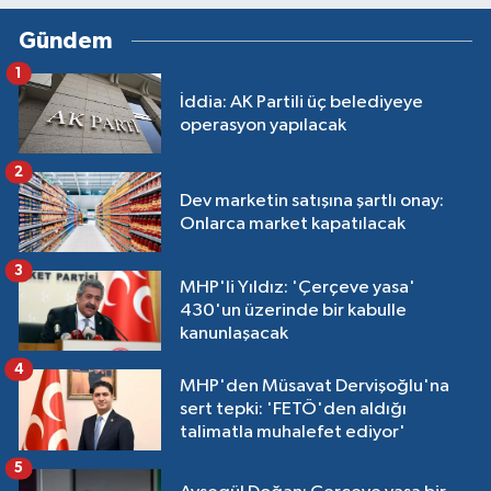
Gündem
1
İddia: AK Partili üç belediyeye
operasyon yapılacak
2
Dev marketin satışına şartlı onay:
Onlarca market kapatılacak
3
MHP'li Yıldız: 'Çerçeve yasa'
430'un üzerinde bir kabulle
kanunlaşacak
4
MHP'den Müsavat Dervişoğlu'na
sert tepki: 'FETÖ'den aldığı
talimatla muhalefet ediyor'
5