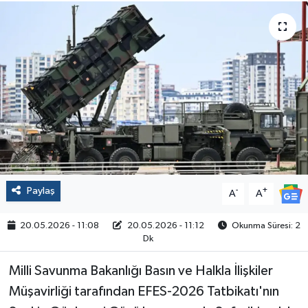
Politika
Sağlık
Spor
Yaşam
Çalışma Hayatı
Paylaş
-
+
A
A
Kadın
20.05.2026 - 11:08
20.05.2026 - 11:12
Okunma Süresi: 2
Yurt
Dk
Milli Savunma Bakanlığı Basın ve Halkla İlişkiler
2024 Seçim Sonuçları
Müşavirliği tarafından EFES-2026 Tatbikatı'nın