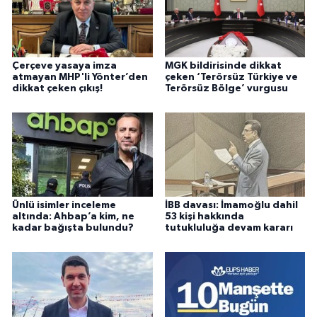
Çerçeve yasaya imza
MGK bildirisinde dikkat
atmayan MHP'li Yönter’den
çeken ‘Terörsüz Türkiye ve
dikkat çeken çıkış!
Terörsüz Bölge’ vurgusu
Ünlü isimler inceleme
İBB davası: İmamoğlu dahil
altında: Ahbap’a kim, ne
53 kişi hakkında
kadar bağışta bulundu?
tutukluluğa devam kararı