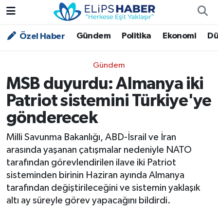
Gündem
Politika
Ekonomi
Dü
Özel Haber
Özel Haber
Nöbetçi Eczaneler
Akademi
Hava Durumu
Gündem
MSB duyurdu: Almanya iki
Asayiş
Trafik Durumu
Patriot sistemini Türkiye'ye
Bilim - Teknoloji
Süper Lig Puan Durumu ve Fikstür
gönderecek
Çevre - İklim
Tüm Manşetler
Milli Savunma Bakanlığı, ABD-İsrail ve İran
arasında yaşanan çatışmalar nedeniyle NATO
Dünya
Son Dakika Haberleri
tarafından görevlendirilen ilave iki Patriot
sisteminden birinin Haziran ayında Almanya
Kültür - Sanat
tarafından değiştirileceğini ve sistemin yaklaşık
altı ay süreyle görev yapacağını bildirdi.
Magazin