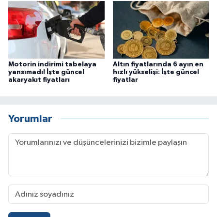
Motorin indirimi tabelaya
Altın fiyatlarında 6 ayın en
yansımadı! İşte güncel
hızlı yükselişi: İşte güncel
akaryakıt fiyatları
fiyatlar
Yorumlar