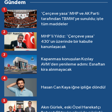
Gündem
1
‘Çerçeve yasa’ MHP ve AK Parti
tarafından TBMM’ye sunuldu; işte
tüm maddeler
2
MHP'li Yıldız: 'Çerçeve yasa'
430'un üzerinde bir kabulle
kanunlaşacak
3
Kapanması konuşulan Kızılay
AVM’den yenileme adımı: Esnaftan
kira alınmayacak
4
Hasan Can Kaya iğne ipliğe döndü!
5
Akın Gürlek, eski Özel Harekatçı