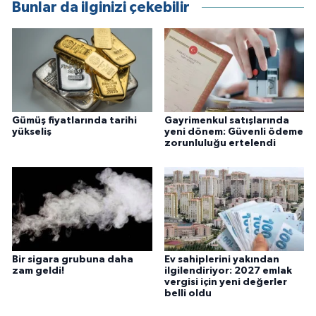
Bunlar da ilginizi çekebilir
Gümüş fiyatlarında tarihi
Gayrimenkul satışlarında
yükseliş
yeni dönem: Güvenli ödeme
zorunluluğu ertelendi
Bir sigara grubuna daha
Ev sahiplerini yakından
zam geldi!
ilgilendiriyor: 2027 emlak
vergisi için yeni değerler
belli oldu