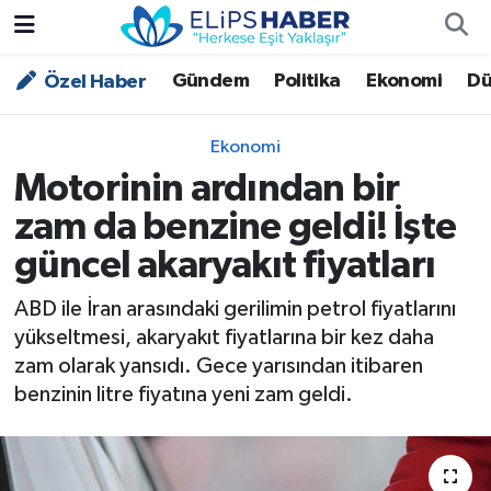
Gündem
Politika
Ekonomi
Dü
Özel Haber
Özel Haber
Nöbetçi Eczaneler
Akademi
Hava Durumu
Ekonomi
Motorinin ardından bir
Asayiş
Trafik Durumu
zam da benzine geldi! İşte
Bilim - Teknoloji
Süper Lig Puan Durumu ve Fikstür
güncel akaryakıt fiyatları
Çevre - İklim
Tüm Manşetler
ABD ile İran arasındaki gerilimin petrol fiyatlarını
yükseltmesi, akaryakıt fiyatlarına bir kez daha
Dünya
Son Dakika Haberleri
zam olarak yansıdı. Gece yarısından itibaren
benzinin litre fiyatına yeni zam geldi.
Kültür - Sanat
Magazin