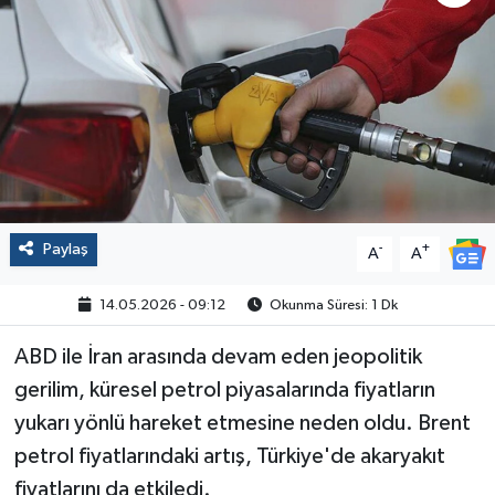
Politika
Sağlık
Spor
Yaşam
Paylaş
-
+
A
A
Çalışma Hayatı
14.05.2026 - 09:12
Okunma Süresi: 1 Dk
Kadın
ABD ile İran arasında devam eden jeopolitik
Yurt
gerilim, küresel petrol piyasalarında fiyatların
yukarı yönlü hareket etmesine neden oldu. Brent
2024 Seçim Sonuçları
petrol fiyatlarındaki artış, Türkiye'de akaryakıt
fiyatlarını da etkiledi.