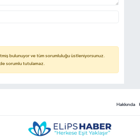
tmiş bulunuyor ve tüm sorumluluğu üstleniyorsunuz.
ilde sorumlu tutulamaz.
Hakkında