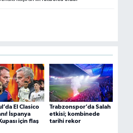
l’da El Clasico
Trabzonspor’da Salah
nı! İspanya
etkisi; kombinede
upası için flaş
tarihi rekor