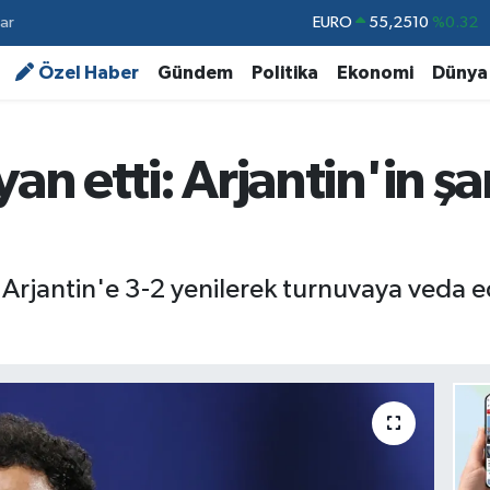
ar
STERLİN
64,4811
%0.38
GRAM ALTIN
6660.55
%0.03
Özel Haber
Gündem
Politika
Ekonomi
Dünya
BİST100
13.779
%-14
BITCOIN
64.944,08
%-0.18
yan etti: Arjantin'in 
DOLAR
47,7436
%0.18
EURO
55,2510
%0.32
rjantin'e 3-2 yenilerek turnuvaya veda e