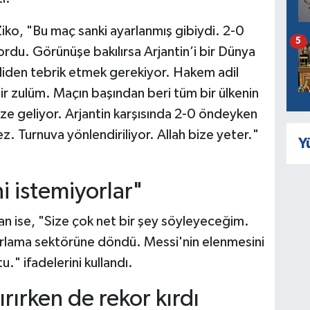
Ziko, "Bu maç sanki ayarlanmış gibiydi. 2-0
5
ordu. Görünüşe bakılırsa Arjantin’i bir Dünya
iden tebrik etmek gerekiyor. Hakem adil
ir zulüm. Maçın başından beri tüm bir ülkenin
ize geliyor. Arjantin karşısında 2-0 öndeyken
. Turnuva yönlendiriliyor. Allah bize yeter."
Y
i istemiyorlar"
n ise, "Size çok net bir şey söyleyeceğim.
lama sektörüne döndü. Messi'nin elenmesini
u." ifadelerini kullandı.
rırken de rekor kırdı