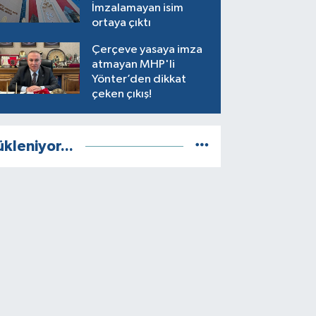
İmzalamayan isim
ortaya çıktı
Çerçeve yasaya imza
atmayan MHP'li
Yönter’den dikkat
çeken çıkış!
ükleniyor...