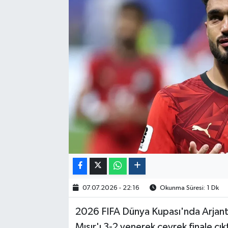
Politika
Sağlık
Spor
Yaşam
Çalışma Hayatı
Kadın
Yurt
07.07.2026 - 22:16
Okunma Süresi: 1 Dk
2024 Seçim Sonuçları
2026 FIFA Dünya Kupası'nda Arjant
Mısır'ı 3-2 yenerek çeyrek finale çıkt