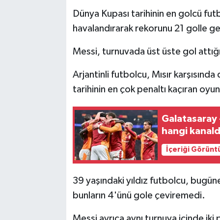
Dünya Kupası tarihinin en golcü futbo
havalandırarak rekorunu 21 golle gel
Messi, turnuvada üst üste gol attığı
Arjantinli futbolcu, Mısır karşısınd
tarihinin en çok penaltı kaçıran oyu
Galatasaray 
hangi kanal
İçeriği Görünt
39 yaşındaki yıldız futbolcu, bugüne 
bunların 4'ünü gole çeviremedi.
Messi ayrıca aynı turnuva içinde iki 