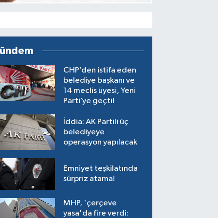
ündem
CHP’den istifa eden
belediye başkanı ve
14 meclis üyesi, Yeni
Parti’ye geçti!
İddia: AK Partili üç
belediyeye
operasyon yapılacak
Emniyet teşkilatında
sürpriz atama!
MHP, 'çerçeve
yasa'da fire verdi: