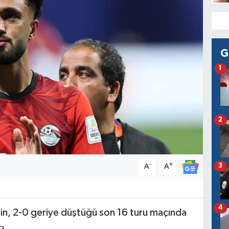
G
1
2
-
+
3
A
A
4
in, 2-0 geriye düştüğü son 16 turu maçında
ı.