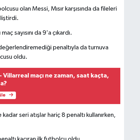
lcusu olan Messi, Mısır karşısında da fileleri
iştirdi.
 maç sayısını da 9'a çıkardı.
a değerlendiremediği penaltıyla da turnuva
ncusu oldu.
- Villarreal maçı ne zaman, saat kaçta,
da?
üle
kadar seri atışlar hariç 8 penaltı kullanırken,
penaltı kaçıran ilk futbolcu oldu.