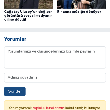
Çağatay Ulusoy'un değişen
Rihanna müziğe dönüyor
görüntüsü sosyal medyanın
diline düştü!
Yorumlar
Gönder
Yorum yazarak
topluluk kurallarımızı
kabul etmiş bulunuyor