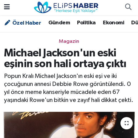
Gündem
Politika
Ekonomi
Dü
Özel Haber
Özel Haber
Nöbetçi Eczaneler
Akademi
Hava Durumu
Magazin
Michael Jackson'un eski
Asayiş
Trafik Durumu
eşinin son hali ortaya çıktı
Bilim - Teknoloji
Süper Lig Puan Durumu ve Fikstür
Popun Kralı Michael Jackson'ın eski eşi ve iki
çocuğunun annesi Debbie Rowe görüntülendi. 0
Çevre - İklim
Tüm Manşetler
yıl önce meme kanseriyle mücadele eden 67
yaşındaki Rowe'un bitkin ve zayıf hali dikkat çekti.
Dünya
Son Dakika Haberleri
Kültür - Sanat
Magazin