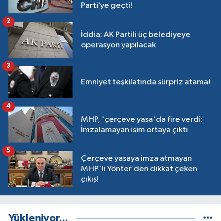
Parti’ye geçti!
2
İddia: AK Partili üç belediyeye
operasyon yapılacak
3
Emniyet teşkilatında sürpriz atama!
4
MHP, 'çerçeve yasa'da fire verdi:
İmzalamayan isim ortaya çıktı
5
Çerçeve yasaya imza atmayan
MHP'li Yönter’den dikkat çeken
çıkış!
Yükleniyor...