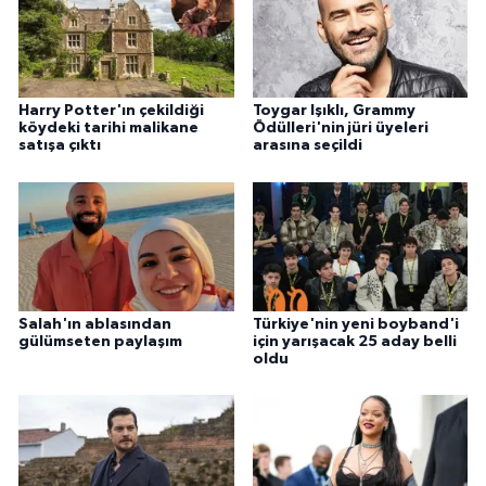
Harry Potter'ın çekildiği
Toygar Işıklı, Grammy
köydeki tarihi malikane
Ödülleri'nin jüri üyeleri
satışa çıktı
arasına seçildi
Salah'ın ablasından
Türkiye'nin yeni boyband'i
gülümseten paylaşım
için yarışacak 25 aday belli
oldu