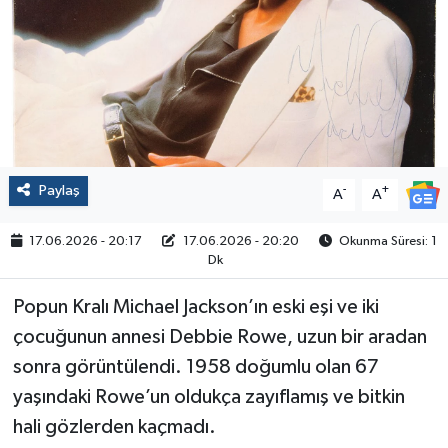
Politika
Sağlık
Spor
Yaşam
Paylaş
-
+
A
A
Çalışma Hayatı
17.06.2026 - 20:17
17.06.2026 - 20:20
Okunma Süresi: 1
Dk
Kadın
Popun Kralı Michael Jackson’ın eski eşi ve iki
çocuğunun annesi Debbie Rowe, uzun bir aradan
Yurt
sonra görüntülendi. 1958 doğumlu olan 67
2024 Seçim Sonuçları
yaşındaki Rowe’un oldukça zayıflamış ve bitkin
hali gözlerden kaçmadı.