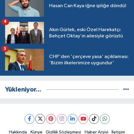
Hasan Can Kaya iğne ipliğe döndü!
4
Akın Gürlek, eski Özel Harekatçı
Behçet Oktay’ın ailesiyle görüştü
5
CHP'den 'çerçeve yasa' açıklaması:
'Bizim ilkelerimize uygundur'
Yükleniyor...
Hakkında
Künye
Gizlilik Sözleşmesi
Haber Arşivi
İletişim