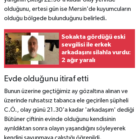
olduğunu, ertesi gün ise Mersin'de kuyumcuların
olduğu bölgede bulunduğunu belirledi.
Sokakta gördüğü eski
sevgilisi ile erkek
arkadaşını silahla vurdu:
2 ağır yaralı
Evde olduğunu itiraf etti
Bunun üzerine geçtiğimiz ay gözaltına alınan ve
üzerinde ruhsatsız tabanca ele geçirilen şüpheli
C.Ö., olay günü 21.30'a kadar 'arkadaşım' dediği
Bütüner çiftinin evinde olduğunu kendisinin
ayrıldıktan sonra olayın yaşandığını söyleyerek
kendini savunmaya çalıştığı öğrenildi.