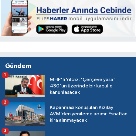
Gündem
1
MHP'li Yıldız: 'Çerçeve yasa'
430'un üzerinde bir kabulle
kanunlaşacak
2
Kapanması konuşulan Kızılay
AVM’den yenileme adımı: Esnaftan
kira alınmayacak
3