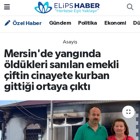
Gündem
Politika
Ekonomi
Dü
Özel Haber
Özel Haber
Nöbetçi Eczaneler
Akademi
Hava Durumu
Asayiş
Mersin'de yangında
Asayiş
Trafik Durumu
öldükleri sanılan emekli
Bilim - Teknoloji
Süper Lig Puan Durumu ve Fikstür
çiftin cinayete kurban
gittiği ortaya çıktı
Çevre - İklim
Tüm Manşetler
Dünya
Son Dakika Haberleri
Kültür - Sanat
Magazin