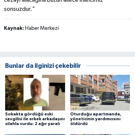
cezayı alacağına bütün ailece inancımız
sonsuzdur."
Kaynak:
Haber Merkezi
Bunlar da ilginizi çekebilir
Sokakta gördüğü eski
Oturduğu apartmanda,
sevgilisi ile erkek arkadaşını
yöneticinin yardımcısını
silahla vurdu: 2 ağır yaralı
öldürdü