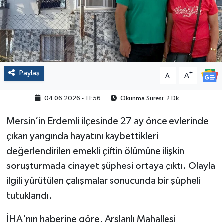
Politika
Sağlık
Spor
Paylaş
-
+
A
A
Yaşam
04.06.2026 - 11:56
Okunma Süresi: 2 Dk
Çalışma Hayatı
Mersin’in Erdemli ilçesinde 27 ay önce evlerinde
çıkan yangında hayatını kaybettikleri
Kadın
değerlendirilen emekli çiftin ölümüne ilişkin
soruşturmada cinayet şüphesi ortaya çıktı. Olayla
Yurt
ilgili yürütülen çalışmalar sonucunda bir şüpheli
2024 Seçim Sonuçları
tutuklandı.
İHA'nın haberine göre, Arslanlı Mahallesi