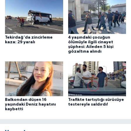
Tekirdağ'da zincirleme
4 yaşındaki çocuğun
kaza: 29 yaralı
ölümüyle ilgili cinayet
şüphesi: Aileden 5 kişi
gözaltına alındı
Balkondan düşen 16
Trafikte tartıştığı sürücüye
yaşındaki Deniz hayatını
testereyle saldırdı!
kaybetti