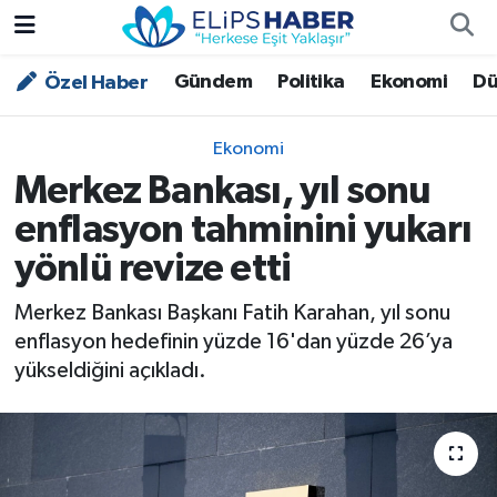
Gündem
Politika
Ekonomi
Dü
Özel Haber
Özel Haber
Nöbetçi Eczaneler
Akademi
Hava Durumu
Ekonomi
Merkez Bankası, yıl sonu
Asayiş
Trafik Durumu
enflasyon tahminini yukarı
Bilim - Teknoloji
Süper Lig Puan Durumu ve Fikstür
yönlü revize etti
Çevre - İklim
Tüm Manşetler
Merkez Bankası Başkanı Fatih Karahan, yıl sonu
enflasyon hedefinin yüzde 16'dan yüzde 26’ya
Dünya
Son Dakika Haberleri
yükseldiğini açıkladı.
Kültür - Sanat
Magazin