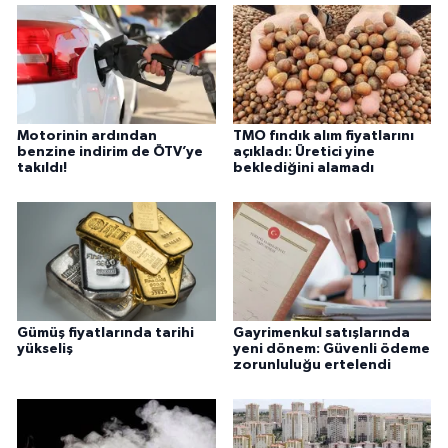
Motorinin ardından
TMO fındık alım fiyatlarını
benzine indirim de ÖTV’ye
açıkladı: Üretici yine
takıldı!
beklediğini alamadı
Gümüş fiyatlarında tarihi
Gayrimenkul satışlarında
yükseliş
yeni dönem: Güvenli ödeme
zorunluluğu ertelendi