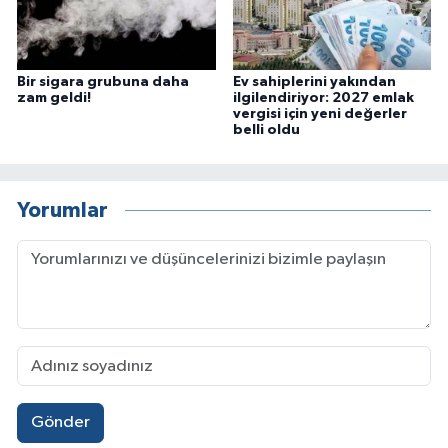
Bir sigara grubuna daha
Ev sahiplerini yakından
zam geldi!
ilgilendiriyor: 2027 emlak
vergisi için yeni değerler
belli oldu
Yorumlar
Gönder