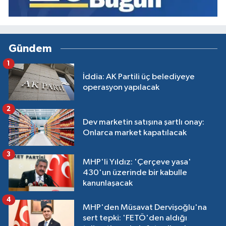
Gündem
1
İddia: AK Partili üç belediyeye
operasyon yapılacak
2
Dev marketin satışına şartlı onay:
Onlarca market kapatılacak
3
MHP'li Yıldız: 'Çerçeve yasa'
430'un üzerinde bir kabulle
kanunlaşacak
4
MHP'den Müsavat Dervişoğlu'na
sert tepki: 'FETÖ'den aldığı