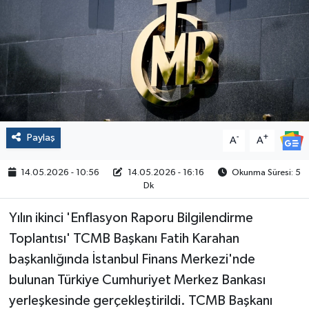
Politika
Sağlık
Spor
Yaşam
Paylaş
-
+
A
A
Çalışma Hayatı
14.05.2026 - 10:56
14.05.2026 - 16:16
Okunma Süresi: 5
Dk
Kadın
Yılın ikinci 'Enflasyon Raporu Bilgilendirme
Yurt
Toplantısı' TCMB Başkanı Fatih Karahan
başkanlığında İstanbul Finans Merkezi'nde
2024 Seçim Sonuçları
bulunan Türkiye Cumhuriyet Merkez Bankası
yerleşkesinde gerçekleştirildi. TCMB Başkanı