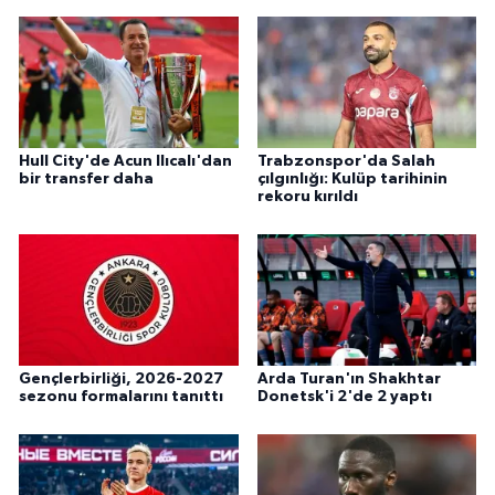
Hull City'de Acun Ilıcalı'dan
Trabzonspor'da Salah
bir transfer daha
çılgınlığı: Kulüp tarihinin
rekoru kırıldı
Gençlerbirliği, 2026-2027
Arda Turan'ın Shakhtar
sezonu formalarını tanıttı
Donetsk'i 2'de 2 yaptı