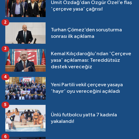
Ümit Özdağ’dan Özgür Özel’e flaş
'çerçeve yasa' çağrısı!
2
Turhan Çömez’den soruşturma
sonrası ilk açıklama
3
Kemal Kılıçdaroğlu'ndan 'Çerçeve
yasa' açıklaması: Tereddütsüz
destek vereceğiz
4
Yeni Partili vekil çerçeve yasaya
'hayır' oyu vereceğini açıkladı
5
Ünlü futbolcu yatta 7 kadınla
yakalandı!
6