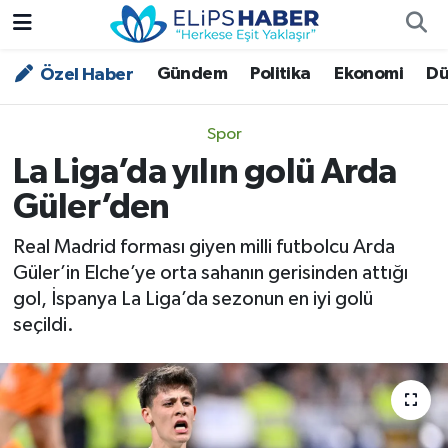
Gündem
Politika
Ekonomi
Dü
Özel Haber
Özel Haber
Nöbetçi Eczaneler
Akademi
Hava Durumu
Spor
La Liga’da yılın golü Arda
Asayiş
Trafik Durumu
Güler’den
Bilim - Teknoloji
Süper Lig Puan Durumu ve Fikstür
Real Madrid forması giyen milli futbolcu Arda
Güler’in Elche’ye orta sahanın gerisinden attığı
Çevre - İklim
Tüm Manşetler
gol, İspanya La Liga’da sezonun en iyi golü
seçildi.
Dünya
Son Dakika Haberleri
Kültür - Sanat
Magazin