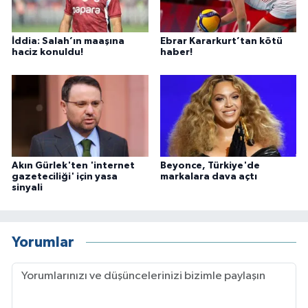
İddia: Salah’ın maaşına
Ebrar Kararkurt’tan kötü
haciz konuldu!
haber!
Akın Gürlek'ten 'internet
Beyonce, Türkiye'de
gazeteciliği' için yasa
markalara dava açtı
sinyali
Yorumlar