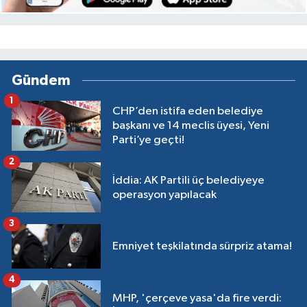
Gündem
1
CHP’den istifa eden belediye
başkanı ve 14 meclis üyesi, Yeni
Parti’ye geçti!
2
İddia: AK Partili üç belediyeye
operasyon yapılacak
3
Emniyet teşkilatında sürpriz atama!
4
MHP, 'çerçeve yasa'da fire verdi: