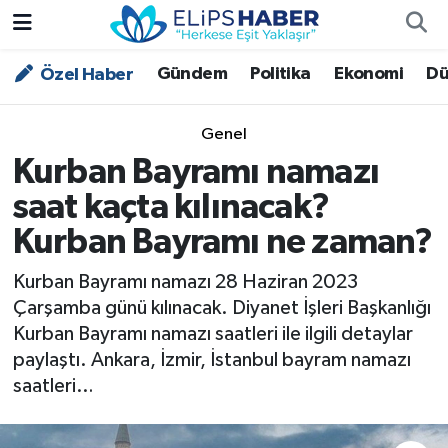
Gündem
Politika
Ekonomi
Dü
Özel Haber
Özel Haber
Nöbetçi Eczaneler
Akademi
Hava Durumu
Genel
Kurban Bayramı namazı
Asayiş
Trafik Durumu
saat kaçta kılınacak?
Bilim - Teknoloji
Süper Lig Puan Durumu ve Fikstür
Kurban Bayramı ne zaman?
Çevre - İklim
Tüm Manşetler
Kurban Bayramı namazı 28 Haziran 2023
Çarşamba günü kılınacak. Diyanet İşleri Başkanlığı
Dünya
Son Dakika Haberleri
Kurban Bayramı namazı saatleri ile ilgili detaylar
paylaştı. Ankara, İzmir, İstanbul bayram namazı
Kültür - Sanat
saatleri…
Magazin