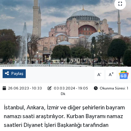
Politika
Sağlık
Spor
Yaşam
Çalışma Hayatı
Paylaş
-
+
A
A
Kadın
26.06.2023 - 10:33
03.03.2024 - 19:05
Okunma Süresi: 1
Dk
Yurt
İstanbul, Ankara, İzmir ve diğer şehirlerin bayram
2024 Seçim Sonuçları
namazı saati araştırılıyor. Kurban Bayramı namaz
saatleri Diyanet İşleri Başkanlığı tarafından