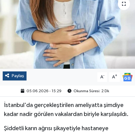
Politika
Sağlık
Spor
Yaşam
Çalışma Hayatı
Paylaş
-
+
A
A
Kadın
05.06.2026 - 15:29
Okunma Süresi: 2 Dk
Yurt
İstanbul'da gerçekleştirilen ameliyatta şimdiye
kadar nadir görülen vakalardan biriyle karşılaşıldı.
2024 Seçim Sonuçları
Şiddetli karın ağrısı şikayetiyle hastaneye