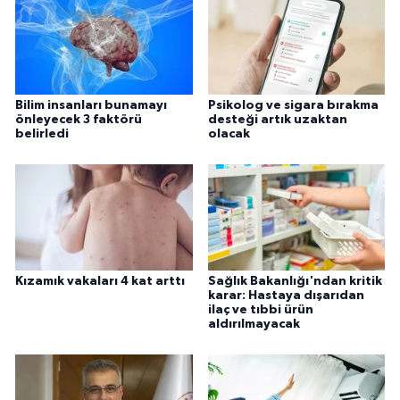
Bilim insanları bunamayı
Psikolog ve sigara bırakma
önleyecek 3 faktörü
desteği artık uzaktan
belirledi
olacak
Kızamık vakaları 4 kat arttı
Sağlık Bakanlığı'ndan kritik
karar: Hastaya dışarıdan
ilaç ve tıbbi ürün
aldırılmayacak