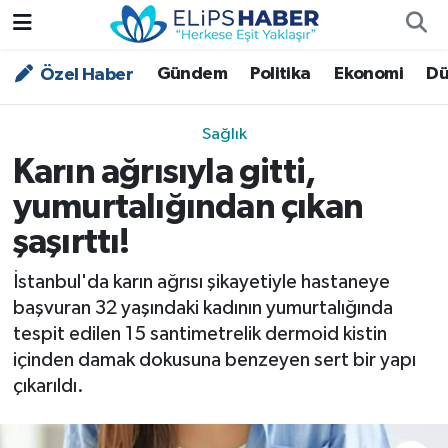
Gündem
Politika
Ekonomi
Dü
Özel Haber
Özel Haber
Nöbetçi Eczaneler
Akademi
Hava Durumu
Sağlık
Karın ağrısıyla gitti,
Asayiş
Trafik Durumu
yumurtalığından çıkan
Bilim - Teknoloji
Süper Lig Puan Durumu ve Fikstür
şaşırttı!
Çevre - İklim
Tüm Manşetler
İstanbul'da karın ağrısı şikayetiyle hastaneye
başvuran 32 yaşındaki kadının yumurtalığında
Dünya
Son Dakika Haberleri
tespit edilen 15 santimetrelik dermoid kistin
içinden damak dokusuna benzeyen sert bir yapı
Kültür - Sanat
çıkarıldı.
Magazin