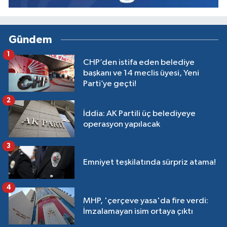
Gündem
1
CHP’den istifa eden belediye
başkanı ve 14 meclis üyesi, Yeni
Parti’ye geçti!
2
İddia: AK Partili üç belediyeye
operasyon yapılacak
3
Emniyet teşkilatında sürpriz atama!
4
MHP, 'çerçeve yasa'da fire verdi:
İmzalamayan isim ortaya çıktı