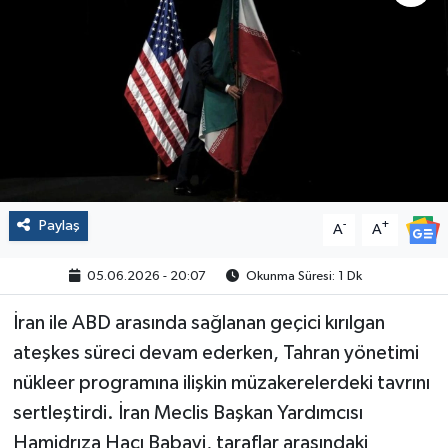
Politika
Sağlık
Spor
Yaşam
Paylaş
-
+
A
A
Çalışma Hayatı
05.06.2026 - 20:07
Okunma Süresi: 1 Dk
Kadın
İran ile ABD arasında sağlanan geçici kırılgan
Yurt
ateşkes süreci devam ederken, Tahran yönetimi
nükleer programına ilişkin müzakerelerdeki tavrını
2024 Seçim Sonuçları
sertleştirdi. İran Meclis Başkan Yardımcısı
Hamidrıza Hacı Babayi, taraflar arasındaki