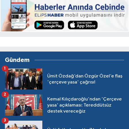
Gündem
1
Ümit Özdağ’dan Özgür Özel’e flaş
'çerçeve yasa' çağrısı!
2
Kemal Kılıçdaroğlu'ndan 'Çerçeve
yasa' açıklaması: Tereddütsüz
destek vereceğiz
3