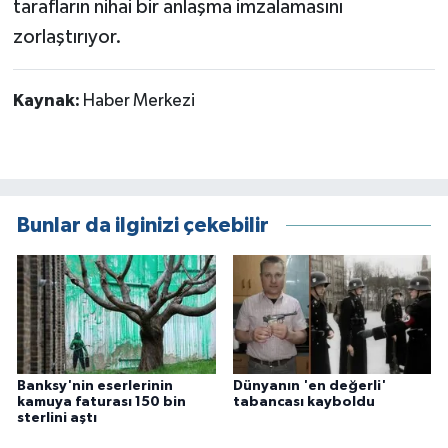
tarafların nihai bir anlaşma imzalamasını
zorlaştırıyor.
Kaynak:
Haber Merkezi
Bunlar da ilginizi çekebilir
Banksy'nin eserlerinin
Dünyanın 'en değerli'
kamuya faturası 150 bin
tabancası kayboldu
sterlini aştı