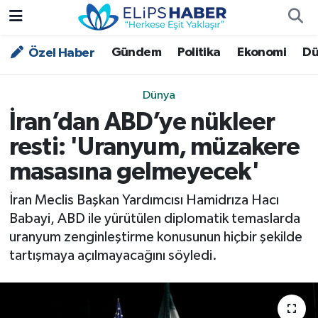
Gündem
Politika
Ekonomi
Dü
Özel Haber
Özel Haber
Nöbetçi Eczaneler
Akademi
Hava Durumu
Dünya
İran’dan ABD’ye nükleer
Asayiş
Trafik Durumu
resti: 'Uranyum, müzakere
Bilim - Teknoloji
Süper Lig Puan Durumu ve Fikstür
masasına gelmeyecek'
Çevre - İklim
Tüm Manşetler
İran Meclis Başkan Yardımcısı Hamidrıza Hacı
Babayi, ABD ile yürütülen diplomatik temaslarda
Dünya
Son Dakika Haberleri
uranyum zenginleştirme konusunun hiçbir şekilde
tartışmaya açılmayacağını söyledi.
Kültür - Sanat
Magazin