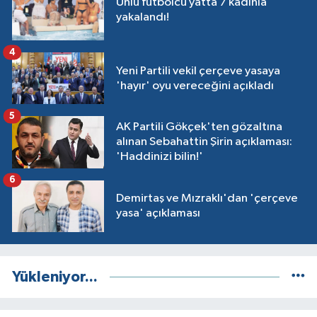
Ünlü futbolcu yatta 7 kadınla
yakalandı!
4
Yeni Partili vekil çerçeve yasaya
'hayır' oyu vereceğini açıkladı
5
AK Partili Gökçek'ten gözaltına
alınan Sebahattin Şirin açıklaması:
'Haddinizi bilin!'
6
Demirtaş ve Mızraklı'dan 'çerçeve
yasa' açıklaması
Yükleniyor...