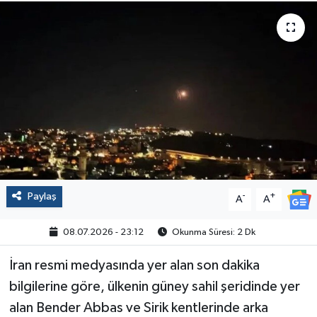
Politika
Sağlık
Spor
Yaşam
Çalışma Hayatı
Paylaş
-
+
A
A
Kadın
08.07.2026 - 23:12
Okunma Süresi: 2 Dk
Yurt
İran resmi medyasında yer alan son dakika
2024 Seçim Sonuçları
bilgilerine göre, ülkenin güney sahil şeridinde yer
alan Bender Abbas ve Sirik kentlerinde arka