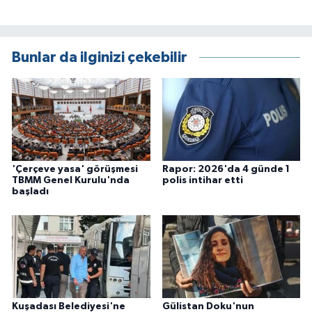
Bunlar da ilginizi çekebilir
'Çerçeve yasa' görüşmesi
Rapor: 2026'da 4 günde 1
TBMM Genel Kurulu'nda
polis intihar etti
başladı
Kuşadası Belediyesi'ne
Gülistan Doku'nun