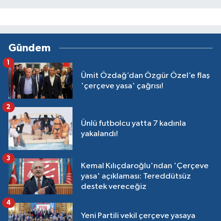
Gündem
1
Ümit Özdağ’dan Özgür Özel’e flaş
'çerçeve yasa' çağrısı!
2
Ünlü futbolcu yatta 7 kadınla
yakalandı!
3
Kemal Kılıçdaroğlu'ndan 'Çerçeve
yasa' açıklaması: Tereddütsüz
destek vereceğiz
4
Yeni Partili vekil çerçeve yasaya