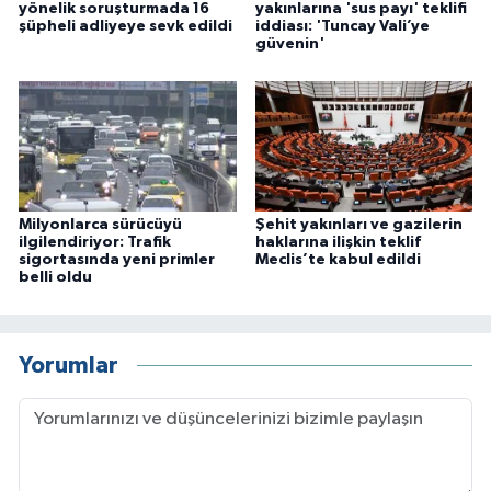
yönelik soruşturmada 16
yakınlarına 'sus payı' teklifi
şüpheli adliyeye sevk edildi
iddiası: 'Tuncay Vali’ye
güvenin'
Milyonlarca sürücüyü
Şehit yakınları ve gazilerin
ilgilendiriyor: Trafik
haklarına ilişkin teklif
sigortasında yeni primler
Meclis’te kabul edildi
belli oldu
Yorumlar