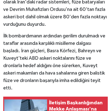
olarak İran'daki radar sistemleri, füze bataryaları
ve Devrim Muhafızları Ordusu'na ait 60'tan fazla
askeri bot dahil olmak üzere 80'den fazla noktayı
vurduğunu duyurdu.
İlk bombardımanın ardından gerilim durulmadı ve
taraflar arasında karşılıklı misilleme dalgası
başladı. İran güçleri, Basra Körfezi, Bahreyn ve
Kuveyt'teki ABD askeri noktalarını füze ve
dronlarla hedef aldığını öne sürerken, Kuveyt
askeri makamları da hava sahalarına giren balistik
füze ve dronların başarıyla imha edildiğini teyit
etti.
İletişim Başkanlığından
Mekke Anlaşması'na