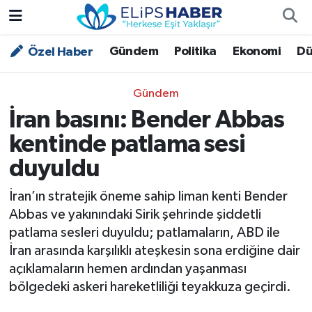
Gündem
Politika
Ekonomi
Dü
Özel Haber
Özel Haber
Nöbetçi Eczaneler
Akademi
Hava Durumu
Gündem
İran basını: Bender Abbas
Asayiş
Trafik Durumu
kentinde patlama sesi
Bilim - Teknoloji
Süper Lig Puan Durumu ve Fikstür
duyuldu
Çevre - İklim
Tüm Manşetler
İran’ın stratejik öneme sahip liman kenti Bender
Abbas ve yakınındaki Sirik şehrinde şiddetli
Dünya
Son Dakika Haberleri
patlama sesleri duyuldu; patlamaların, ABD ile
İran arasında karşılıklı ateşkesin sona erdiğine dair
Kültür - Sanat
açıklamaların hemen ardından yaşanması
bölgedeki askeri hareketliliği teyakkuza geçirdi.
Magazin