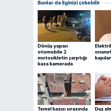
Bunlar da ilginizi çekebilir
Dönüş yapan
Elektri
otomobile 2
onanır
motosikletin çarptığı
kapılan
kaza kamerada
Temel kazısı sırasında
Duş al