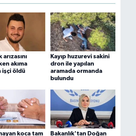
k arızasını
Kayıp huzurevi sakini
ken akıma
dron ile yapılan
 işçi öldü
aramada ormanda
bulundu
mayan koca tam
Bakanlık'tan Doğan