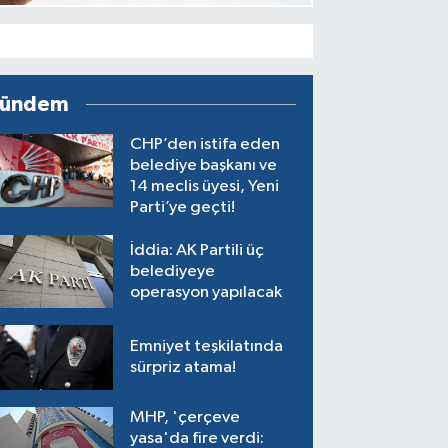
ündem
CHP’den istifa eden
belediye başkanı ve
14 meclis üyesi, Yeni
Parti’ye geçti!
İddia: AK Partili üç
belediyeye
operasyon yapılacak
Emniyet teşkilatında
sürpriz atama!
MHP, 'çerçeve
yasa'da fire verdi: