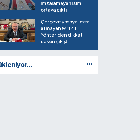
İmzalamayan isim
ortaya çıktı
Çerçeve yasaya imza
atmayan MHP'li
Yönter’den dikkat
çeken çıkış!
ükleniyor...