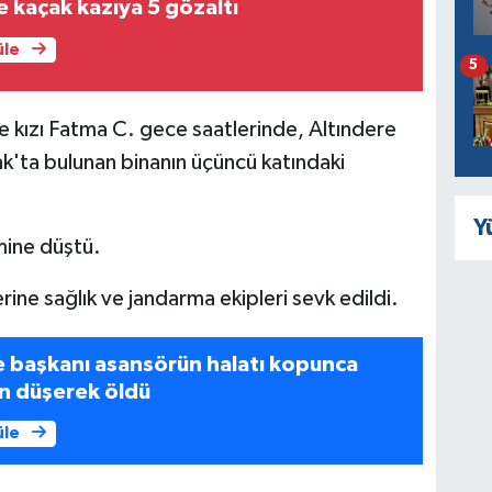
 kaçak kazıya 5 gözaltı
üle
5
 kızı Fatma C. gece saatlerinde, Altındere
k'ta bulunan binanın üçüncü katındaki
Y
mine düştü.
rine sağlık ve jandarma ekipleri sevk edildi.
e başkanı asansörün halatı kopunca
n düşerek öldü
üle