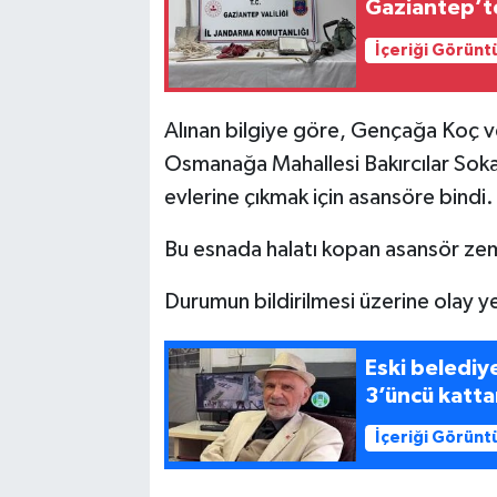
Gaziantep’te
İçeriği Görünt
Alınan bilgiye göre, Gençağa Koç ve
Osmanağa Mahallesi Bakırcılar Soka
evlerine çıkmak için asansöre bindi.
Bu esnada halatı kopan asansör ze
Durumun bildirilmesi üzerine olay ye
Eski belediy
3’üncü katta
İçeriği Görünt