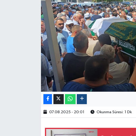
Politika
Sağlık
Spor
Yaşam
Çalışma Hayatı
Kadın
Yurt
07.08.2025 - 20:01
Okunma Süresi: 1 Dk
2024 Seçim Sonuçları