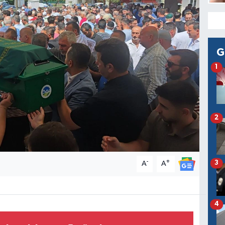
G
1
2
-
+
3
A
A
4