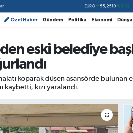
ar
STERLİN
64,4811
%0.38
GRAM ALTIN
6660.55
%0.03
Özel Haber
Gündem
Politika
Ekonomi
Dünya
BİST100
13.779
%-14
BITCOIN
64.944,08
%-0.18
den eski belediye baş
DOLAR
47,7436
%0.18
urlandı
EURO
55,2510
%0.32
 halatı koparak düşen asansörde bulunan e
kaybetti, kızı yaralandı.