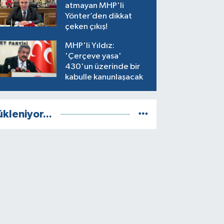
atmayan MHP'li
Yönter’den dikkat
çeken çıkış!
MHP'li Yıldız:
'Çerçeve yasa'
430'un üzerinde bir
kabulle kanunlaşacak
ükleniyor...