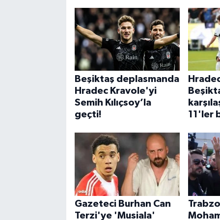
Beşiktaş deplasmanda
Hradec
Hradec Kravole'yi
Beşikt
Semih Kılıçsoy’la
karşıla
geçti!
11'ler 
Gazeteci Burhan Can
Trabz
Terzi'ye 'Musiala'
Moham