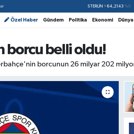
ar
GRAM ALTIN
6500.87
%0.12
BİST100
13.799
%70
Özel Haber
Gündem
Politika
Ekonomi
Dünya
BITCOIN
64.643,95
%0.16
DOLAR
47,6704
%0
borcu belli oldu!
EURO
55,0406
%-0.08
STERLİN
64,2143
%0
erbahçe'nin borcunun 26 milyar 202 milyon