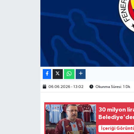
Politika
Sağlık
Spor
Yaşam
Çalışma Hayatı
Kadın
06.06.2026 - 13:02
Okunma Süresi: 1 Dk
Yurt
30 milyon li
Belediye'den
2024 Seçim Sonuçları
İçeriği Görünt