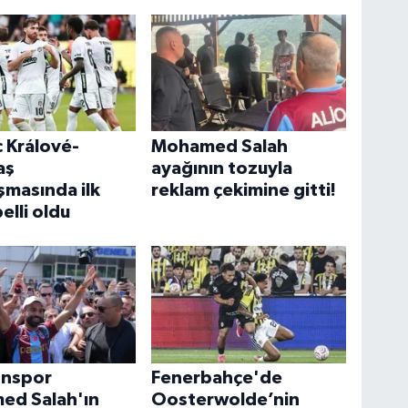
 Králové-
Mohamed Salah
aş
ayağının tozuyla
şmasında ilk
reklam çekimine gitti!
belli oldu
onspor
Fenerbahçe'de
ed Salah'ın
Oosterwolde’nin