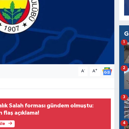
G
1
2
-
+
A
A
3
ralık Salah forması gündem olmuştu:
 flaş açıklama!
4
üle